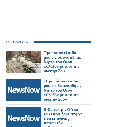
ΣΧΕΤΙΚΑ ΑΡΘΡΑ
Την πάσαν ελπίδα
μου εις σε ανατίθημι,
Μήτερ του Θεού,
φύλαξόν με υπό την
σκέπην Σου
«Την πάσαν ελπίδα
μου εις Σε ανατίθημι,
Μήτερ του Θεού,
φύλαξόν με υπό την
σκέπην Σου»
Β Φωτακης : Ο Υιός
του Θεού ήρθε στη γη
«ἵνα ἐπαναγάγῃ
πᾶσαν τὴν