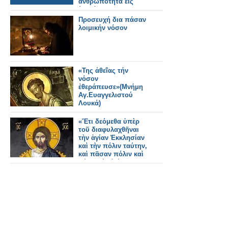
ἀνθρωπότητα εἰς
ἑαυτόν».
Προσευχή δια πάσαν
λοιμικήν νόσον
«Της ἀθεΐας τήν
νόσον
ἐθεράπευσε»(Μνήμη
Αγ.Ευαγγελιστού
Λουκά)
«Ἔτι δεόμεθα ὑπὲρ
τοῦ διαφυλαχθῆναι
τὴν ἁγίαν Ἐκκλησίαν
καὶ τὴν πόλιν ταύτην,
καὶ πᾶσαν πόλιν καὶ
χώραν ἀπὸ ὀργῆς,
λοιμοῦ, λιμοῦ,
σεισμοῦ,
καταποντισμοῦ ...»