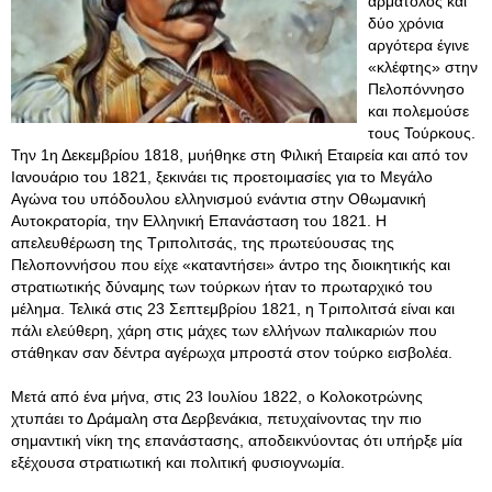
αρματολός και
δύο χρόνια
αργότερα έγινε
«κλέφτης» στην
Πελοπόννησο
και πολεμούσε
τους Τούρκους.
Την 1η Δεκεμβρίου 1818, μυήθηκε στη Φιλική Εταιρεία και από τον
Ιανουάριο του 1821, ξεκινάει τις προετοιμασίες για το Μεγάλο
Αγώνα του υπόδουλου ελληνισμού ενάντια στην Οθωμανική
Αυτοκρατορία, την Ελληνική Επανάσταση του 1821. Η
απελευθέρωση της Τριπολιτσάς, της πρωτεύουσας της
Πελοποννήσου που είχε «καταντήσει» άντρο της διοικητικής και
στρατιωτικής δύναμης των τούρκων ήταν το πρωταρχικό του
μέλημα. Τελικά στις 23 Σεπτεμβρίου 1821, η Τριπολιτσά είναι και
πάλι ελεύθερη, χάρη στις μάχες των ελλήνων παλικαριών που
στάθηκαν σαν δέντρα αγέρωχα μπροστά στον τούρκο εισβολέα.
Μετά από ένα μήνα, στις 23 Ιουλίου 1822, ο Κολοκοτρώνης
χτυπάει το Δράμαλη στα Δερβενάκια, πετυχαίνοντας την πιο
σημαντική νίκη της επανάστασης, αποδεικνύοντας ότι υπήρξε μία
εξέχουσα στρατιωτική και πολιτική φυσιογνωμία.