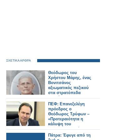
ΣΧΕΤΙΚΑ ΑΡΘΡΑ
Θεόδωρος του
Χρήστου Μάρης, ένας
Βονιτσάνος
αξιωματικός πεζικού
στα στρατόπεδα
συγκέντρωσης της
Ιταλίας’
ΠΕΦ: Επανεξελέγη
πρόεδρος ο
Θεόδωρος Τρύφων –
«Προτεραιότητα η
κάλυψη του
χρηματοδοτικού
κενού»
Πάτρα: Έφυγε από τη