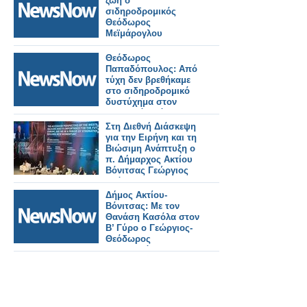
ζωή ο
σιδηροδρομικός
Θεόδωρος
Μεϊμάρογλου
Θεόδωρος
Παπαδόπουλος: Από
τύχη δεν βρεθήκαμε
στο σιδηροδρομικό
δυστύχημα στον
Πλατανιά Δράμας
Στη Διεθνή Διάσκεψη
για την Ειρήνη και τη
Βιώσιμη Ανάπτυξη ο
π. Δήμαρχος Ακτίου
Βόνιτσας Γεώργιος
Θεόδωρος
Αποστολάκης.
Δήμος Ακτίου-
Βόνιτσας: Με τον
Θανάση Κασόλα στον
Β’ Γύρο ο Γεώργιος-
Θεόδωρος
Αποστολάκης