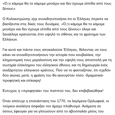
«Ό,τι κάμομε θα το κάμομε μονάχοι και δεν έχουμε ελπίδα από τους
ξένους»
Ο Κολοκοτρώνης είχε συνειδητοποιήσει ότι οι Έλληνες έπρεπε να
βασίζονται στις δικές τους δυνάμεις. «Ό,τι κάμομε θα το κάμομε
μονάχοι και δεν έχουμε ελπίδα από τους ξένους» έλεγε και
ξαναέλεγε κρατώντας έτσι υψηλό το σθένος και το φρόνημα των
Ελλήνων.
Για αυτό και πάντα τους αποκαλούσε Έλληνες, θέλοντας να τους
κάνει να συνειδητοποιήσουν την ιστορία που κουβαλάνε, την
κληρονομική τους μεγαλοσύνη και την υψηλή τους αποστολή για τη
σωτηρία ολόκληρου του ελληνικού έθνους και τη δημιουργία ενός
ανεξάρτητου ελληνικού κράτους. Πού να το φανταζόταν, ότι σχεδόν
δύο αιώνες μετά, η φράση του θα ακουγόταν τόσο -δραματικά-
προφητική και επίκαιρη!
Ευτυχώς η «προφητεία» του παππού του, δεν επιβεβαιώθηκε!
Όταν απέτυχε η επανάσταση του 1770, τα λεγόμενα Ορλωφικά, οι
τούρκοι ανελέητα έσφαζαν τον άμαχο πληθυσμό. Ανάμεσα σε
όσους έφευγαν για να γλιτώσουν από το αβυσσαλέο μίσος του