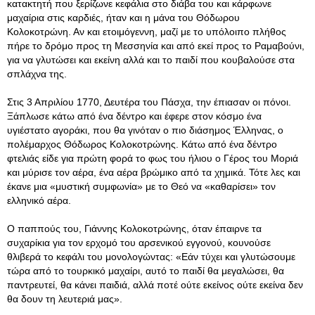
κατακτητή που ξερίζωνε κεφάλια στο διάβα του και κάρφωνε
μαχαίρια στις καρδιές, ήταν και η μάνα του Θόδωρου
Κολοκοτρώνη. Αν και ετοιμόγεννη, μαζί με το υπόλοιπο πλήθος
πήρε το δρόμο προς τη Μεσσηνία και από εκεί προς το Ραμαβούνι,
για να γλυτώσει και εκείνη αλλά και το παιδί που κουβαλούσε στα
σπλάχνα της.
Στις 3 Απριλίου 1770, Δευτέρα του Πάσχα, την έπιασαν οι πόνοι.
Ξάπλωσε κάτω από ένα δέντρο και έφερε στον κόσμο ένα
υγιέστατο αγοράκι, που θα γινόταν ο πιο διάσημος Έλληνας, ο
πολέμαρχος Θόδωρος Κολοκοτρώνης. Κάτω από ένα δέντρο
φτελιάς είδε για πρώτη φορά το φως του ήλιου ο Γέρος του Μοριά
και μύρισε τον αέρα, ένα αέρα βρώμικο από τα χημικά. Τότε λες και
έκανε μια «μυστική συμφωνία» με το Θεό να «καθαρίσει» τον
ελληνικό αέρα.
Ο παππούς του, Γιάννης Κολοκοτρώνης, όταν έπαιρνε τα
συχαρίκια για τον ερχομό του αρσενικού εγγονού, κουνούσε
θλιβερά το κεφάλι του μονολογώντας: «Εάν τύχει και γλυτώσουμε
τώρα από το τουρκικό μαχαίρι, αυτό το παιδί θα μεγαλώσει, θα
παντρευτεί, θα κάνει παιδιά, αλλά ποτέ ούτε εκείνος ούτε εκείνα δεν
θα δουν τη λευτεριά μας».