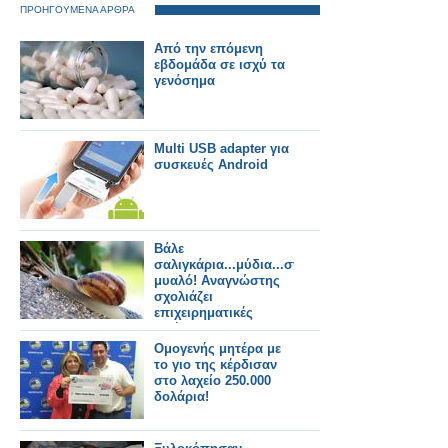
ΠΡΟΗΓΟΥΜΕΝΑ ΑΡΘΡΑ
Από την επόμενη
εβδομάδα σε ισχύ τα
γενόσημα
Multi USB adapter για
συσκευές Android
Βάλε
σαλιγκάρια...μύδια...στρουθοκάμηλο...τρούφα..
μυαλό! Αναγνώστης
σχολιάζει
επιχειρηματικές
κινήσεις
Ομογενής μητέρα με
το γιο της κέρδισαν
στο λαχείο 250.000
δολάρια!