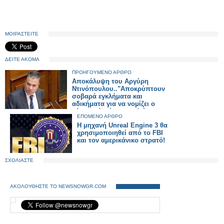
ΜΟΙΡΑΣΤΕΙΤΕ
ΔΕΙΤΕ ΑΚΟΜΑ
ΠΡΟΗΓΟΥΜΕΝΟ ΑΡΘΡΟ
Αποκάλυψη του Αργύρη
Ντινόπουλου.."Αποκρύπτουν
σοβαρά εγκλήματα και
αδικήματα για να νομίζει ο
κόμσος ότι έχει μειωθεί η
ΕΠΟΜΕΝΟ ΑΡΘΡΟ
εγκληματικότητα"
H μηχανή Unreal Engine 3 θα
χρησιμοποιηθεί από το FBI
και τον αμερικάνικο στρατό!
ΣΧΟΛΙΑΣΤΕ
ΑΚΟΛΟΥΘΗΣΤΕ ΤΟ NEWSNOWGR.COM