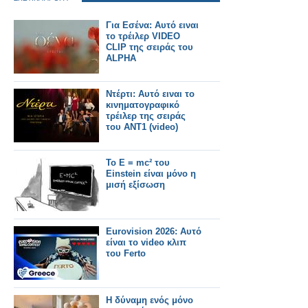
Για Εσένα: Αυτό ειναι
το τρέιλερ VIDEO
CLIP της σειράς του
ALPHA
Ντέρτι: Αυτό ειναι το
κινηματογραφικό
τρέιλερ της σειράς
του ΑΝΤ1 (video)
Το E = mc² του
Einstein είναι μόνο η
μισή εξίσωση
Eurovision 2026: Αυτό
είναι το video κλιπ
του Ferto
Η δύναμη ενός μόνο