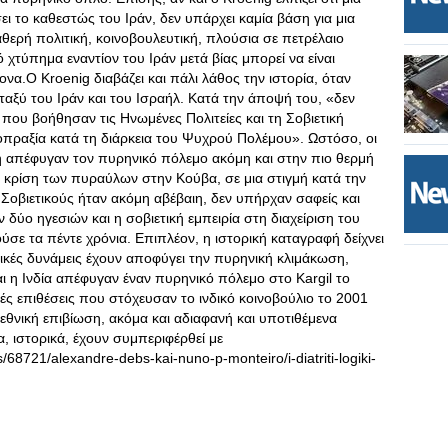
 το καθεστώς του Ιράν, δεν υπάρχει καμία βάση για μια
σταθερή πολιτική, κοινοβουλευτική, πλούσια σε πετρέλαιο
 χτύπημα εναντίον του Ιράν μετά βίας μπορεί να είναι
να.Ο Kroenig διαβάζει και πάλι λάθος την ιστορία, όταν
ταξύ του Ιράν και του Ισραήλ. Κατά την άποψή του, «δεν
που βοήθησαν τις Ηνωμένες Πολιτείες και τη Σοβιετική
ραξία κατά τη διάρκεια του Ψυχρού Πολέμου». Ωστόσο, οι
η απέφυγαν τον πυρηνικό πόλεμο ακόμη και στην πιο θερμή
 κρίση των πυραύλων στην Κούβα, σε μια στιγμή κατά την
Σοβιετικούς ήταν ακόμη αβέβαιη, δεν υπήρχαν σαφείς και
 δύο ηγεσιών και η σοβιετική εμπειρία στη διαχείριση του
σε τα πέντε χρόνια. Επιπλέον, η ιστορική καταγραφή δείχνει
ηνικές δυνάμεις έχουν αποφύγει την πυρηνική κλιμάκωση,
αι η Ινδία απέφυγαν έναν πυρηνικό πόλεμο στο Kargil το
ές επιθέσεις που στόχευσαν το ινδικό κοινοβούλιο το 2001
 εθνική επιβίωση, ακόμα και αδιαφανή και υποτιθέμενα
 ιστορικά, έχουν συμπεριφέρθεί με
s/68721/alexandre-debs-kai-nuno-p-monteiro/i-diatriti-logiki-