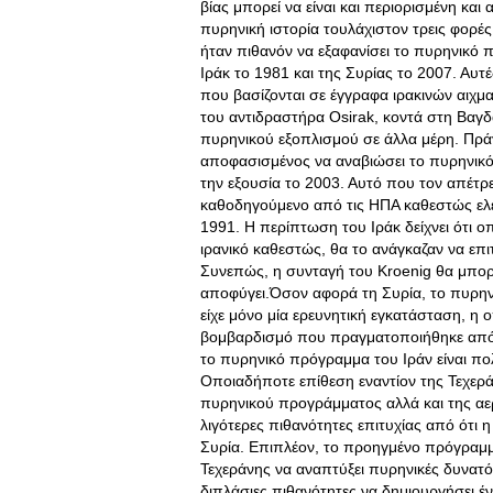
βίας μπορεί να είναι και περιορισμένη και
πυρηνική ιστορία τουλάχιστον τρεις φορέ
ήταν πιθανόν να εξαφανίσει το πυρηνικό
Ιράκ το 1981 και της Συρίας το 2007. Αυτ
που βασίζονται σε έγγραφα ιρακινών αιχμ
του αντιδραστήρα Osirak, κοντά στη Βαγ
πυρηνικού εξοπλισμού σε άλλα μέρη. Πρά
αποφασισμένος να αναβιώσει το πυρηνικ
την εξουσία το 2003. Αυτό που τον απέτρ
καθοδηγούμενο από τις ΗΠΑ καθεστώς ελέ
1991. Η περίπτωση του Ιράκ δείχνει ότι 
ιρανικό καθεστώς, θα το ανάγκαζαν να επ
Συνεπώς, η συνταγή του Kroenig θα μπορ
αποφύγει.Όσον αφορά τη Συρία, το πυρη
είχε μόνο μία ερευνητική εγκατάσταση, η 
βομβαρδισμό που πραγματοποιήθηκε από 
το πυρηνικό πρόγραμμα του Ιράν είναι πο
Οποιαδήποτε επίθεση εναντίον της Τεχε
πυρηνικού προγράμματος αλλά και της αε
λιγότερες πιθανότητες επιτυχίας από ότι 
Συρία. Επιπλέον, το προηγμένο πρόγραμμ
Τεχεράνης να αναπτύξει πυρηνικές δυνατότ
διπλάσιες πιθανότητες να δημιουργήσει ένα