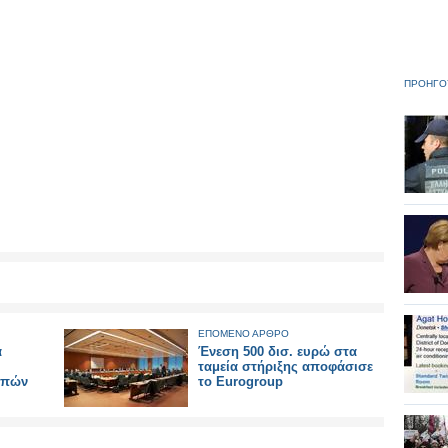
ΠΡΟΗΓΟ
ΕΠΟΜΕΝΟ ΑΡΘΡΟ
α
Ένεση 500 δισ. ευρώ στα
ταμεία στήριξης αποφάσισε
απών
το Eurogroup