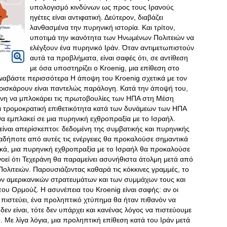
υπολογισμό κινδύνων ως προς τους Ιρανούς
ηγέτες είναι αντιφατική. Δεύτερον, διαβάζει
λανθασμένα την πυρηνική ιστορία. Και τρίτον,
υποτιμά την ικανότητα των Ηνωμένων Πολιτειών να
ελέγξουν ένα πυρηνικό Ιράν. Όταν αντιμετωπιστούν
αυτά τα προβλήματα, είναι σαφές ότι, σε αντίθεση
με όσα υποστηρίζει ο Kroenig, μια επίθεση στο
.Διαβάστε περισσότερα Η άποψη του Kroenig σχετικά με τον
α ρισκάρουν είναι παντελώς παράλογη. Κατά την άποψή του,
άνη να μπλοκάρει τις πρωτοβουλίες των ΗΠΑ στη Μέση
ι τρομοκρατική επιθετικότητα κατά των δυνάμεων των ΗΠΑ
α εμπλακεί σε μια πυρηνική εχθροπραξία με το Ισραήλ
.
ες είναι απερίσκεπτοι: δεδομένη της συμβατικής και πυρηνικής
δήποτε από αυτές τις ενέργειες θα προκαλούσε σημαντικά
ικά, μια πυρηνική εχθροπραξία με το Ισραήλ θα προκαλούσε
νοεί ότι Τεχεράνη θα παραμείνει ασυνήθιστα άτολμη μετά από
λιτειών. Παρουσιάζοντας καθαρά τις κόκκινες γραμμές, το
των αμερικανικών στρατευμάτων και των συμμάχων τους και
ου Ορμούζ. Η ασυνέπεια του Kroenig είναι σαφής: αν οι
ο πιστεύει, ένα προληπτικό χτύπημα θα ήταν πιθανόν να
δεν είναι, τότε δεν υπάρχει και κανένας λόγος να πιστεύουμε
. Με λίγα λόγια, μια προληπτική επίθεση κατά του Ιράν μετά