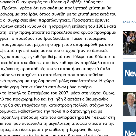
 αναγκαία.Ο ισχυρισμός του Kroenig διαβάζει λάθος την
ς. Πρώτον, γράφει ότι ένα σκόπιμο προληπτικό χτύπημα θα
 πρόγραμμα στο Ιράν, όπως συνέβη με τα χτυπήματα κατά του
ές οι συγκρίσεις είναι παραπλανητικές. Πρόσφατες έρευνες
ΣΧΕΤΙΚΑ
αλώτων αποδεικνύουν ότι η ισραηλινή επίθεση του 1981 κατά
δάτη, στην πραγματικότητα προκάλεσε ένα κρυφό πρόγραμμα
γματι, ο πρόεδρος του Ιράκ Saddam Hussein παρέμεινε
ό πρόγραμμά του, μέχρι τη στιγμή που απομακρύνθηκε από
εψε από την επίτευξη αυτού του στόχου ήταν το δεκαετές,
γχου που είχε εγκαθιδρυθεί μετά τον Πόλεμο του Κόλπου το
οποιεσδήποτε επιθέσεις που δεν καθαιρούν παράλληλα και το
ιταχύνει τις προσπάθειές του να αποκτήσει πυρηνικά όπλα.
ούσε να επιταχύνει το αποτέλεσμα που προσπαθεί να
νικό πρόγραμμα της Δαμασκού μόλις εκκολαπτόταν. Η χώρα
οποία γκρεμίστηκε εύκολα από έναν μόνο εναέριο
το Ισραήλ το Σεπτέμβριο του 2007, μέσα στη νύχτα. Όμως,
λύ πιο προχωρημένο και έχει ήδη διαστάσεις βιομηχανίας.
ράνης θα συνεπαγόταν την καταστροφή πολλών στόχων του
ράμυνας, καθιστώντας την πολύ πιο δαπανηρή και με
η ισραηλινή επιδρομή κατά του αντιδραστήρα Deir ez-Zor στη
α του Ιράν αντανακλά τη μεγαλύτερη αποφασιστικότητα της
ητες, έτσι ώστε μετά την επίθεση η Τεχεράνη θα έχει
 πυρηνικό όπλο. Επίσης, αν και ο Kroenig ελπίζει ότι μια