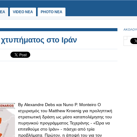
ΕΑ
VIDEO NEA
PHOTO NEA
ΑΚΟΛΟΥ
 χτυπήματος στο Ιράν
By Alexandre Debs και Nuno P. Monteiro Ο
ισχυρισμός του Matthew Kroenig για προληπτική
στρατιωτική δράση ως μέσο καταπολέμησης του
πυρηνικού προγράμματος Τεχεράνης - «Ώρα να
επιτεθούμε στο Ιράν» - πάσχει από τρία
προβλήματα. Πρώτον, η άποψή του για τον