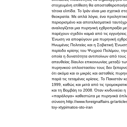
στοχευμένη επίθεση θα αποσταθεροποιήσει
τέτοια ελπίδα. Το Ιράν είναι μια σχετικά 
θεοκρατία. Με απλά λόγια, ένα προληπτικό
περιορισμένο και αποτελεσματικό ταυτόχρο
αναλογίζεται μια πυρηνική εχθροπραξία με
παρέχουν σχεδόν καμιά από τις εγγυήσεις 
Ένωση να αποφύγουν μια πυρηνική εχθροπ
Ηνωμένες Πολιτείες και η Σοβιετική Ένωσ
περίοδο κρίσης του Ψυχρού Πολέμου, την
οποία η δυνατότητα αντιποίνων από τους 
απευθείας δίαυλοι επικοινωνίας μεταξύ των
πυρηνικού οπλοστασίου τους δεν ξεπερνού
ότι ακόμα και οι μικρές και ασταθείς πυρ
παρά τις τεταμένες κρίσεις. Το Πακιστάν κ
1999, καθώς και μετά από τις τρομοκρατικ
και τη Βομβάη το 2008. Όταν κινδυνεύει η
«παράλογα» καθεστώτα με πυρηνικά όπλα,
σύνεση.http://www.foreignaffairs.gr/article
toy-xtypimatos-sto-iran