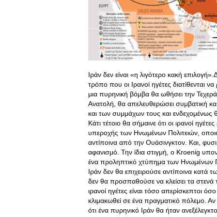
Ιράν δεν είναι «η λιγότερο κακή επιλογή»
τρόπο που οι Ιρανοί ηγέτες διατίθενται ν
μια πυρηνική βόμβα θα ωθήσει την Τεχερ
Ανατολή, θα απελευθερώσει συμβατική κα
και των συμμάχων τους και ενδεχομένως θ
Κάτι τέτοιο θα σήμαινε ότι οι ιρανοί ηγέτ
υπεροχής των Ηνωμένων Πολιτειών, οποια
αντίποινα από την Ουάσινγκτον. Και, φυσ
αφανισμό. Την ίδια στιγμή, ο Kroenig υπο
ένα προληπτικό χτύπημα των Ηνωμένων Πο
Ιράν δεν θα επιχειρούσε αντίποινα κατά 
δεν θα προσπαθούσε να κλείσει τα στενά τ
ιρανοί ηγέτες είναι τόσο απερίσκεπτοι όσ
κλιμακωθεί σε ένα πραγματικό πόλεμο. Αν 
ότι ένα πυρηνικό Ιράν θα ήταν ανεξέλεγκτο