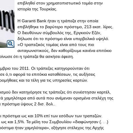
επιβληθεί στον χρηματοπιστωτικό τομέα στην
ιστορία της Τουρκίας.
Η Garanti Bank ήταν η τράπεζα στην οποία
επιβλήθηκε το βαρύτερο πρόστιμο, 213 εκατ. λίρες.
Ο διευθύνων σύμβουλός της, Εργκιούν Εζέν,
δήλωσε ότι το πρόστιμο είναι υπερβολικά υψηλό.
«Ο τραπεζικός τομέας είναι από τους πιο
ανταγωνιστικούς, δεν καθορίζουμε κανένα επιτόκιο
κοίνωσε ότι η τράπεζα θα ασκήσει έφεση.
έμβριο του 2011. Οι τράπεζες κατηγορούνταν ότι
ε ό,τι αφορά τα επιτόκια καταθέσεων, τις αυξήσεις
ρομήθειες και τα τέλη για τις υπηρεσίες καρτών.
σμού δεν κατηγόρησε τις τράπεζες ότι συνέστησαν καρτέλ,
ετά χαμηλότερα από αυτά που ανέμεναν ορισμένα στελέχη της
ια πρόστιμα ύψους 2 δισ. δολ..
ι πρόστιμα ως και 10% επί των εσόδων των τραπεζών.
ως και 1,5%. Τα μέλη του Συμβουλίου «διαφώνησαν (. . .)
πρόστιμα ήταν χαμηλότερα», εξήγησε στέλεχος της Αρχής