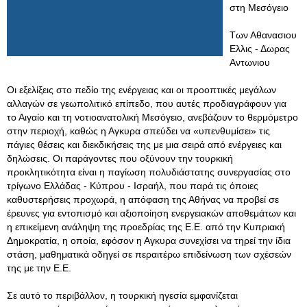
στη Μεσόγειο
Των Αθανασιου
Eλλις - Δωρας
Aντωνιου
Οι εξελίξεις στο πεδίο της ενέργειας και οι προοπτικές μεγάλων
αλλαγών σε γεωπολιτικό επίπεδο, που αυτές προδιαγράφουν για
το Αιγαίο και τη νοτιοανατολική Μεσόγειο, ανεβάζουν το θερμόμετρο
στην περιοχή, καθώς η Αγκυρα σπεύδει να «υπενθυμίσει» τις
πάγιες θέσεις και διεκδικήσεις της με μια σειρά από ενέργειες και
δηλώσεις. Οι παράγοντες που οξύνουν την τουρκική
προκλητικότητα είναι η παγίωση πολυδιάστατης συνεργασίας στο
τρίγωνο Ελλάδας - Κύπρου - Ισραήλ, που παρά τις όποιες
καθυστερήσεις προχωρά, η απόφαση της Αθήνας να προβεί σε
έρευνες για εντοπισμό και αξιοποίηση ενεργειακών αποθεμάτων και
η επικείμενη ανάληψη της προεδρίας της Ε.Ε. από την Κυπριακή
Δημοκρατία, η οποία, εφόσον η Αγκυρα συνεχίσει να τηρεί την ίδια
στάση, μαθηματικά οδηγεί σε περαιτέρω επιδείνωση των σχέσεών
της με την Ε.Ε.
Σε αυτό το περιβάλλον, η τουρκική ηγεσία εμφανίζεται