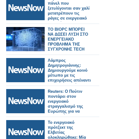
πάνελ που
ξετυλίγονται σαν χαλί
μετατρέπουν τις
ράγες σε ενεργειακό
σταθμό.
ΤΟ BIOPC ΜΠΟΡΕΙ
ΝΑ ΔΩΣΕΙ ΛΥΣΗ ΣΤΟ
ΕΝΕΡΓΕΙΑΚΟ
ΠΡΟΒΛΗΜΑ ΤΗΣ
ΣΥΓΧΡΟΝΗΣ TECH
ΖΩΗΣ ΜΑΣ
Λάμπρος
Δημητρογιάννης:
Δημιουργούμε κοινό
μέτωπο με τις
επιχειρήσεις απέναντι
στο ενεργειακό
κόστος
Reuters: Ο Πούτιν
ποντάρει στον
ενεργειακό
στραγγαλισμό της
Ευρώπης για να
επικρατήσει στην
Ουκρανία
Το ενεργειακό
πρότζεκτ της
Ελβετίας
ολοκληρώθηκε: Μία