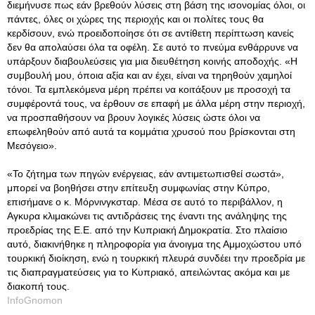
διεμήνυσε πως εάν βρεθούν λύσεις στη βάση της ισονομίας όλοι, οι
πάντες, όλες οι χώρες της περιοχής και οι πολίτες τους θα
κερδίσουν, ενώ προειδοποίησε ότι σε αντίθετη περίπτωση κανείς
δεν θα απολαύσει όλα τα οφέλη. Σε αυτό το πνεύμα ενθάρρυνε να
υπάρξουν διαβουλεύσεις για μια διευθέτηση κοινής αποδοχής. «Η
συμβουλή μου, όποια αξία και αν έχει, είναι να τηρηθούν χαμηλοί
τόνοι. Τα εμπλεκόμενα μέρη πρέπει να κοιτάξουν με προσοχή τα
συμφέροντά τους, να έρθουν σε επαφή με άλλα μέρη στην περιοχή,
να προσπαθήσουν να βρουν λογικές λύσεις ώστε όλοι να
επωφεληθούν από αυτά τα κομμάτια χρυσού που βρίσκονται στη
Μεσόγειο».
«Το ζήτημα των πηγών ενέργειας, εάν αντιμετωπισθεί σωστά»,
μπορεί να βοηθήσει στην επίτευξη συμφωνίας στην Κύπρο,
επισήμανε ο κ. Μόρνινγκσταρ. Μέσα σε αυτό το περιβάλλον, η
Αγκυρα κλιμακώνει τις αντιδράσεις της έναντι της ανάληψης της
προεδρίας της Ε.Ε. από την Κυπριακή Δημοκρατία. Στο πλαίσιο
αυτό, διακινήθηκε η πληροφορία για άνοιγμα της Αμμοχώστου υπό
τουρκική διοίκηση, ενώ η τουρκική πλευρά συνδέει την προεδρία με
τις διαπραγματεύσεις για το Κυπριακό, απειλώντας ακόμα και με
διακοπή τους.
InfoGnomon