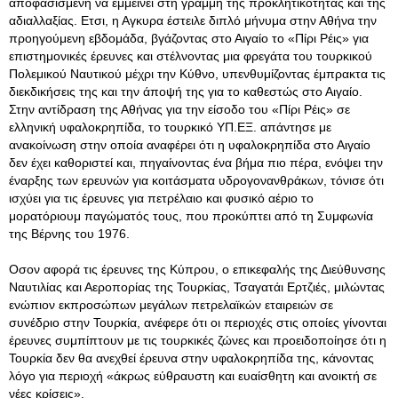
αποφασισμένη να εμμείνει στη γραμμή της προκλητικότητας και της
αδιαλλαξίας. Ετσι, η Αγκυρα έστειλε διπλό μήνυμα στην Αθήνα την
προηγούμενη εβδομάδα, βγάζοντας στο Αιγαίο το «Πίρι Ρέις» για
επιστημονικές έρευνες και στέλνοντας μια φρεγάτα του τουρκικού
Πολεμικού Ναυτικού μέχρι την Κύθνο, υπενθυμίζοντας έμπρακτα τις
διεκδικήσεις της και την άποψή της για το καθεστώς στο Αιγαίο.
Στην αντίδραση της Αθήνας για την είσοδο του «Πίρι Ρέις» σε
ελληνική υφαλοκρηπίδα, το τουρκικό ΥΠ.ΕΞ. απάντησε με
ανακοίνωση στην οποία αναφέρει ότι η υφαλοκρηπίδα στο Αιγαίο
δεν έχει καθοριστεί και, πηγαίνοντας ένα βήμα πιο πέρα, ενόψει την
έναρξης των ερευνών για κοιτάσματα υδρογονανθράκων, τόνισε ότι
ισχύει για τις έρευνες για πετρέλαιο και φυσικό αέριο το
μορατόριουμ παγώματός τους, που προκύπτει από τη Συμφωνία
της Βέρνης του 1976.
Οσον αφορά τις έρευνες της Κύπρου, ο επικεφαλής της Διεύθυνσης
Ναυτιλίας και Αεροπορίας της Τουρκίας, Τσαγατάι Ερτζιές, μιλώντας
ενώπιον εκπροσώπων μεγάλων πετρελαϊκών εταιρειών σε
συνέδριο στην Τουρκία, ανέφερε ότι οι περιοχές στις οποίες γίνονται
έρευνες συμπίπτουν με τις τουρκικές ζώνες και προειδοποίησε ότι η
Τουρκία δεν θα ανεχθεί έρευνα στην υφαλοκρηπίδα της, κάνοντας
λόγο για περιοχή «άκρως εύθραυστη και ευαίσθητη και ανοικτή σε
νέες κρίσεις».