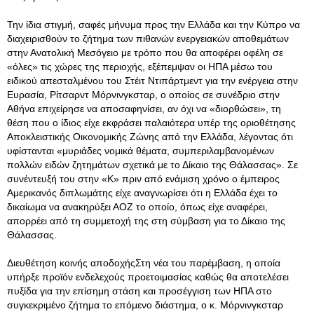
Την ίδια στιγμή, σαφές μήνυμα προς την Ελλάδα και την Κύπρο να
διαχειρισθούν το ζήτημα των πιθανών ενεργειακών αποθεμάτων
στην Ανατολική Μεσόγειο με τρόπο που θα αποφέρει οφέλη σε
«όλες» τις χώρες της περιοχής, εξέπεμψαν οι ΗΠΑ μέσω του
ειδικού απεσταλμένου του Στέιτ Ντιπάρτμεντ για την ενέργεια στην
Ευρασία, Ρίτσαρντ Μόρνινγκσταρ, ο οποίος σε συνέδριο στην
Αθήνα επιχείρησε να αποσαφηνίσει, αν όχι να «διορθώσει», τη
θέση που ο ίδιος είχε εκφράσει παλαιότερα υπέρ της οριοθέτησης
Αποκλειστικής Οικονομικής Ζώνης από την Ελλάδα, λέγοντας ότι
υφίστανται «μυριάδες νομικά θέματα, συμπεριλαμβανομένων
πολλών ειδών ζητημάτων σχετικά με το Δίκαιο της Θάλασσας». Σε
συνέντευξή του στην «Κ» πριν από ενάμιση χρόνο ο έμπειρος
Αμερικανός διπλωμάτης είχε αναγνωρίσει ότι η Ελλάδα έχει το
δικαίωμα να ανακηρύξει ΑΟΖ το οποίο, όπως είχε αναφέρει,
απορρέει από τη συμμετοχή της στη σύμβαση για το Δίκαιο της
Θάλασσας.
Διευθέτηση κοινής αποδοχήςΣτη νέα του παρέμβαση, η οποία
υπήρξε προϊόν ενδελεχούς προετοιμασίας καθώς θα αποτελέσει
πυξίδα για την επίσημη στάση και προσέγγιση των ΗΠΑ στο
συγκεκριμένο ζήτημα το επόμενο διάστημα, ο κ. Μόρνινγκσταρ