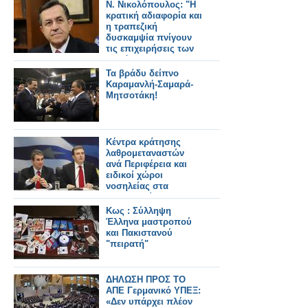
Ν. Νικολόπουλος: "Η
κρατική αδιαφορία και
η τραπεζική
δυσκαμψία πνίγουν
τις επιχειρήσεις των
πυρόπληκτων
Νομών"
Τα βράδυ δείπνο
Καραμανλή-Σαμαρά-
Μητσοτάκη!
Κέντρα κράτησης
λαθρομεταναστών
ανά Περιφέρεια και
ειδικοί χώροι
νοσηλείας στα
Νοσοκομεία
Κως : Σύλληψη
Έλληνα μαστροπού
και Πακιστανού
"πειρατή"
ΔΗΛΩΣΗ ΠΡΟΣ ΤΟ
ΑΠΕ Γερμανικό ΥΠΕΞ:
«Δεν υπάρχει πλέον