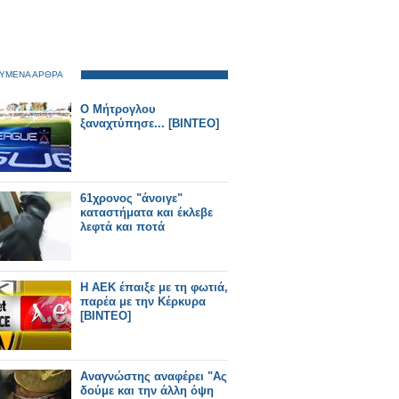
ΥΜΕΝΑ ΑΡΘΡΑ
Ο Μήτρογλου
ξαναχτύπησε... [ΒΙΝΤΕΟ]
61χρονος "άνοιγε"
καταστήματα και έκλεβε
λεφτά και ποτά
Η ΑΕΚ έπαιξε με τη φωτιά,
παρέα με την Κέρκυρα
[ΒΙΝΤΕΟ]
Αναγνώστης αναφέρει "Ας
δούμε και την άλλη όψη