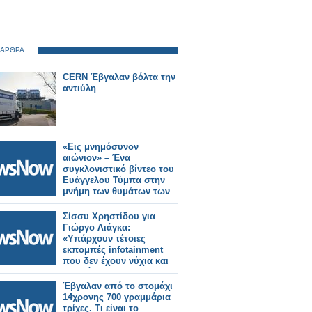
 ΑΡΘΡΑ
CERN Έβγαλαν βόλτα την
αντιύλη
«Εις μνημόσυνον
αιώνιον» – Ένα
συγκλονιστικό βίντεο του
Ευάγγελου Τύμπα στην
μνήμη των θυμάτων των
Τεμπών (φωτό-βίντεο)
Σίσσυ Χρηστίδου για
Γιώργο Λιάγκα:
«Υπάρχουν τέτοιες
εκπομπές infotainment
που δεν έχουν νύχια και
μαλλιά»
Έβγαλαν από το στομάχι
14χρονης 700 γραμμάρια
τρίχες. Τι είναι το