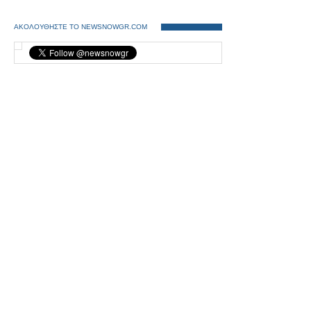
ΑΚΟΛΟΥΘΗΣΤΕ ΤΟ NEWSNOWGR.COM