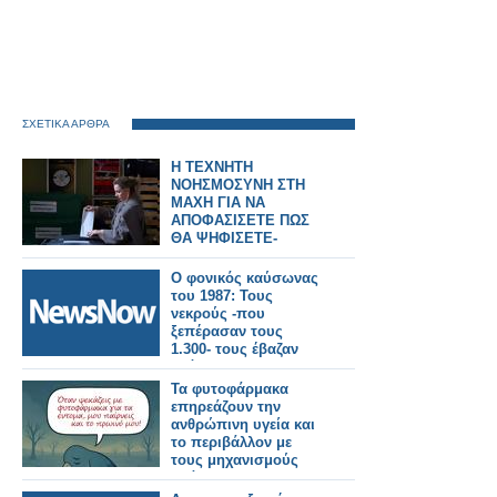
ΣΧΕΤΙΚΑ ΑΡΘΡΑ
Η ΤΕΧΝΗΤΗ
ΝΟΗΣΜΟΣΥΝΗ ΣΤΗ
ΜΑΧΗ ΓΙΑ ΝΑ
ΑΠΟΦΑΣΙΣΕΤΕ ΠΩΣ
ΘΑ ΨΗΦΙΣΕΤΕ-
ΛΑΘΟΣ ΝΑ ΤΗΝ
ΕΜΠΙΣΤΕΥΘΕΙΤΕ
Ο φονικός καύσωνας
ΓΙΑΤΙ...
του 1987: Τους
νεκρούς -που
ξεπέρασαν τους
1.300- τους έβαζαν
ακόμα και σε
βαγόνια–ψυγεία του
Τα φυτοφάρμακα
ΟΣΕ!
επηρεάζουν την
ανθρώπινη υγεία και
το περιβάλλον με
τους μηχανισμούς
δράσης τους και
αποτελούν κίνδυνο