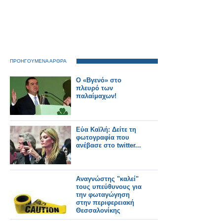
τους αναγνώστες της
ιστοσελίδα
ΠΡΟΗΓΟΥΜΕΝΑ ΑΡΘΡΑ
Ο «Βγενό» στο
πλευρό των
παλαίμαχων!
Εύα Καϊλή: Δείτε τη
φωτογραφία που
ανέβασε στο twitter...
Αναγνώστης "καλεί"
τους υπεύθυνους για
την φωταγώγηση
στην περιφερειακή
Θεσσαλονίκης