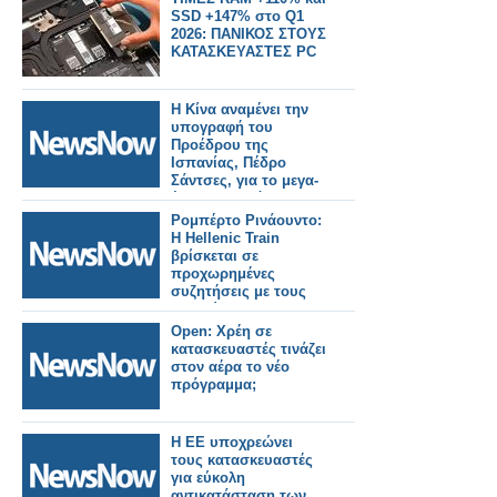
SSD +147% στο Q1
2026: ΠΑΝΙΚΟΣ ΣΤΟΥΣ
ΚΑΤΑΣΚΕΥΑΣΤΕΣ PC
Η Κίνα αναμένει την
υπογραφή του
Προέδρου της
Ισπανίας, Πέδρο
Σάντσες, για το μεγα-
έργο του Δρόμου του
Μεταξιού. Κινέζοι
Ρομπέρτο Ρινάουντο:
κατασκευαστές
Η Hellenic Train
ετοιμάζονται για
βρίσκεται σε
μελλοντικές
προχωρημένες
σιδηροδρομικές
συζητήσεις με τους
γραμμές υψηλής
μεγαλύτερους
ταχύτητας.
κατασκευαστές
Open: Χρέη σε
τρένων στην Ευρώπη
κατασκευαστές τινάζει
στον αέρα το νέο
πρόγραμμα;
Η ΕΕ υποχρεώνει
τους κατασκευαστές
για εύκολη
αντικατάσταση των