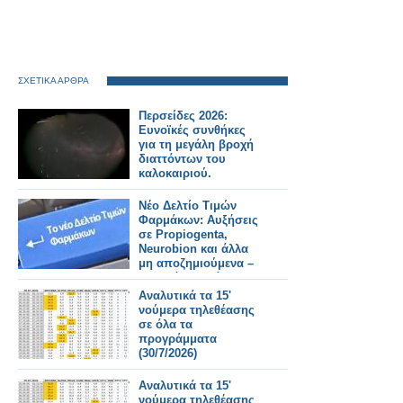
ΣΧΕΤΙΚΑ ΑΡΘΡΑ
Περσείδες 2026:
Ευνοϊκές συνθήκες
για τη μεγάλη βροχή
διαττόντων του
καλοκαιριού.
Νέο Δελτίο Τιμών
Φαρμάκων: Αυξήσεις
σε Propiogenta,
Neurobion και άλλα
μη αποζημιούμενα –
Τι αλλάζει από
31/7/2026
Αναλυτικά τα 15'
νούμερα τηλεθέασης
σε όλα τα
προγράμματα
(30/7/2026)
Αναλυτικά τα 15'
νούμερα τηλεθέασης