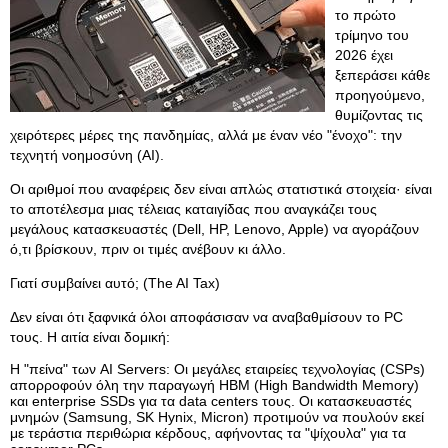
το πρώτο
τρίμηνο του
2026 έχει
ξεπεράσει κάθε
προηγούμενο,
θυμίζοντας τις
χειρότερες μέρες της πανδημίας, αλλά με έναν νέο "ένοχο": την
τεχνητή νοημοσύνη (AI).
Οι αριθμοί που αναφέρεις δεν είναι απλώς στατιστικά στοιχεία· είναι
το αποτέλεσμα μιας τέλειας καταιγίδας που αναγκάζει τους
μεγάλους κατασκευαστές (Dell, HP, Lenovo, Apple) να αγοράζουν
ό,τι βρίσκουν, πριν οι τιμές ανέβουν κι άλλο.
Γιατί συμβαίνει αυτό; (The AI Tax)
Δεν είναι ότι ξαφνικά όλοι αποφάσισαν να αναβαθμίσουν το PC
τους. Η αιτία είναι δομική:
Η "πείνα" των AI Servers: Οι μεγάλες εταιρείες τεχνολογίας (CSPs)
απορροφούν όλη την παραγωγή HBM (High Bandwidth Memory)
και enterprise SSDs για τα data centers τους. Οι κατασκευαστές
μνημών (Samsung, SK Hynix, Micron) προτιμούν να πουλούν εκεί
με τεράστια περιθώρια κέρδους, αφήνοντας τα "ψίχουλα" για τα