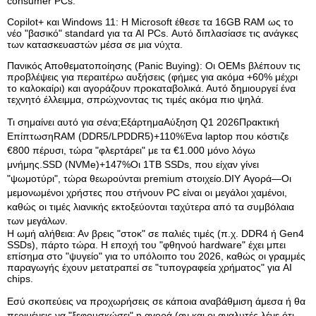
consumer PCs.
Copilot+ και Windows 11: Η Microsoft έθεσε τα 16GB RAM ως το
νέο "βασικό" standard για τα AI PCs. Αυτό διπλασίασε τις ανάγκες
των κατασκευαστών μέσα σε μια νύχτα.
Πανικός Αποθεματοποίησης (Panic Buying): Οι OEMs βλέπουν τις
προβλέψεις για περαιτέρω αυξήσεις (φήμες για ακόμα +60% μέχρι
το καλοκαίρι) και αγοράζουν προκαταβολικά. Αυτό δημιουργεί ένα
τεχνητό έλλειμμα, σπρώχνοντας τις τιμές ακόμα πιο ψηλά.
Τι σημαίνει αυτό για σένα;ΕξάρτημαΑύξηση Q1 2026Πρακτική
ΕπίπτωσηRAM (DDR5/LPDDR5)+110%Ένα laptop που κόστιζε
€800 πέρυσι, τώρα "φλερτάρει" με τα €1.000 μόνο λόγω
μνήμης.SSD (NVMe)+147%Οι 1TB SSDs, που είχαν γίνει
"ψωμοτύρι", τώρα θεωρούνται premium στοιχείο.DIY Αγορά—Οι
μεμονωμένοι χρήστες που στήνουν PC είναι οι μεγάλοι χαμένοι,
καθώς οι τιμές λιανικής εκτοξεύονται ταχύτερα από τα συμβόλαια
των μεγάλων.
Η ωμή αλήθεια: Αν βρεις "στοκ" σε παλιές τιμές (π.χ. DDR4 ή Gen4
SSDs), πάρτο τώρα. Η εποχή του "φθηνού hardware" έχει μπει
επίσημα στο "ψυγείο" για το υπόλοιπο του 2026, καθώς οι γραμμές
παραγωγής έχουν μετατραπεί σε "τυπογραφεία χρήματος" για AI
chips.
Εσύ σκοπεύεις να προχωρήσεις σε κάποια αναβάθμιση άμεσα ή θα
περιμένεις να "ξεφουσκώσει" η αγορά (αν και οι αναλυτές λένε ότι