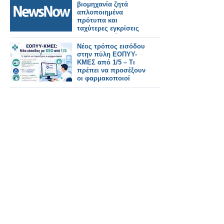
βιομηχανία ζητά
απλοποιημένα
πρότυπα και
ταχύτερες εγκρίσεις
για την επιτάχυνση
της ανάπτυξης του
Νέος τρόπος εισόδου
ERTMS και την
στην πύλη ΕΟΠΥΥ-
επίτευξη των στόχων
ΚΜΕΣ από 1/5 – Τι
του ΔΕΔ-Μ σε όλη την
πρέπει να προσέξουν
Ευρώπη.
οι φαρμακοποιοί