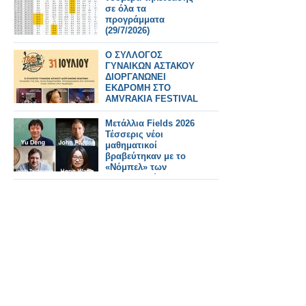
σε όλα τα
προγράμματα
(29/7/2026)
Ο ΣΥΛΛΟΓΟΣ
ΓΥΝΑΙΚΩΝ ΑΣΤΑΚΟΥ
ΔΙΟΡΓΑΝΩΝΕΙ
ΕΚΔΡΟΜΗ ΣΤΟ
AMVRAKIA FESTIVAL
ΣΤΙΣ 31/7/2026 ΣΤΗ
ΣΥΝΑΥΛΙΑ
Μετάλλια Fields 2026
ΧΑΤΖΗΦΡΑΓΚΕΤΑ
Τέσσερις νέοι
ΚΑΡΑΠΑΤΑΚΗ ΠΥΞ
μαθηματικοί
ΛΑΞ
βραβεύτηκαν με το
«Νόμπελ» των
Μαθηματικών