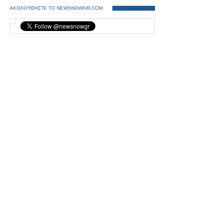
ΑΚΟΛΟΥΘΗΣΤΕ ΤΟ NEWSNOWGR.COM