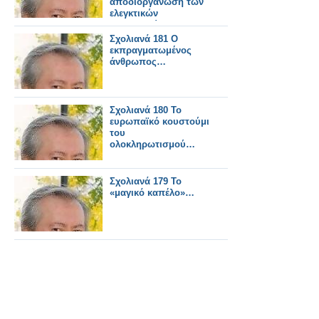
αποδιοργάνωση των
ελεγκτικών
μηχανισμών…
Σχολιανά 181 Ο
εκπραγματωμένος
άνθρωπος…
Σχολιανά 180 Το
ευρωπαϊκό κουστούμι
του
ολοκληρωτισμού…
Σχολιανά 179 Το
«μαγικό καπέλο»…