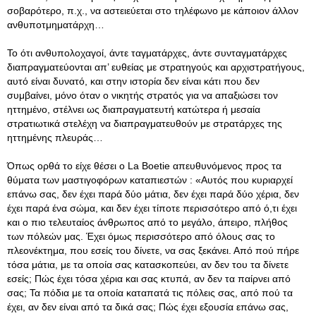
σοβαρότερο, π.χ., να αστειεύεται στο τηλέφωνο με κάποιον άλλον
ανθυποτμηματάρχη…
Το ότι ανθυπολοχαγοί, άντε ταγματάρχες, άντε συνταγματάρχες
διαπραγματεύονται απ’ ευθείας με στρατηγούς και αρχιστρατήγους,
αυτό είναι δυνατό, και στην ιστορία δεν είναι κάτι που δεν
συμβαίνει, μόνο όταν ο νικητής στρατός για να απαξιώσει τον
ηττημένο, στέλνει ως διαπραγματευτή κατώτερα ή μεσαία
στρατιωτικά στελέχη να διαπραγματευθούν με στρατάρχες της
ηττημένης πλευράς…
Όπως ορθά το είχε θέσει ο La Boetie απευθυνόμενος προς τα
θύματα των μαστιγοφόρων καταπιεστών : «Αυτός που κυριαρχεί
επάνω σας, δεν έχει παρά δύο μάτια, δεν έχει παρά δύο χέρια, δεν
έχει παρά ένα σώμα, και δεν έχει τίποτε περισσότερο από ό,τι έχει
και ο πιο τελευταίος άνθρωπος από το μεγάλο, άπειρο, πλήθος
των πόλεών μας. Έχει όμως περισσότερο από όλους σας το
πλεονέκτημα, που εσείς του δίνετε, να σας ξεκάνει. Από πού πήρε
τόσα μάτια, με τα οποία σας κατασκοπεύει, αν δεν του τα δίνετε
εσείς; Πώς έχει τόσα χέρια και σας κτυπά, αν δεν τα παίρνει από
σας; Τα πόδια με τα οποία καταπατά τις πόλεις σας, από πού τα
έχει, αν δεν είναι από τα δικά σας; Πώς έχει εξουσία επάνω σας,