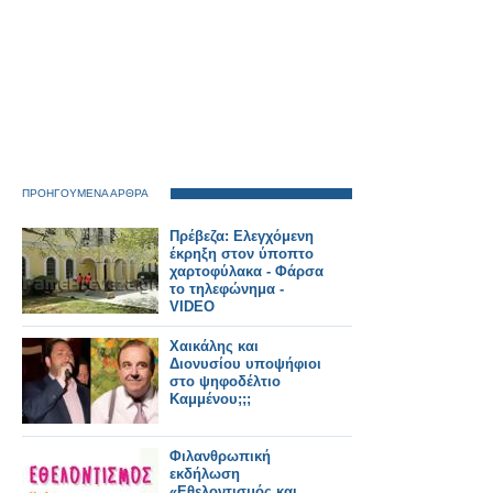
ΠΡΟΗΓΟΥΜΕΝΑ ΑΡΘΡΑ
Πρέβεζα: Ελεγχόμενη
έκρηξη στον ύποπτο
χαρτοφύλακα - Φάρσα
το τηλεφώνημα -
VIDEO
Χαικάλης και
Διονυσίου υποψήφιοι
στο ψηφοδέλτιο
Καμμένου;;;
Φιλανθρωπική
εκδήλωση
«Εθελοντισμός και