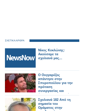
ΣΧΕΤΙΚΑ ΑΡΘΡΑ
Νίκος Κοκλώνης:
Ακούσαμε τα
σχολιανά μας...
O Ουγγαρέζος
απάντησε στην
Σπυροπούλου για την
πρόταση
συνεργασίας και
άκουσε τα σχολιανά
της! [video]
Σχολιανά 182 Από τη
σημασία του
Οράματος στην