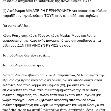
σε όσους ανέχονται το καθεστώς της ανελευθερίας ΤΟΥΣ…
[4] Αισθάνομαι ΜΙΑ ΑΠΕΙΡΗ ΠΕΡΙΦΡΟΝΗΣΗ για όσους οικειοθελώς
παραδίδουν την ελευθερία ΤΟΥΣ στον οποιοδήποτε εισβολέα…
Για να καταλήξω :
Κύριε Ράιχμπαχ, κύριε Τόμσεν, κύριε Ματίας Μορς και λοιποί
εκπρόσωποι της Κατοχικής Δύναμης, όπως αντιλαμβάνεστε, τα
βέλη μου ΔΕΝ ΠΗΓΑΙΝΟΥΝ ΚΥΡΙΩΣ σε σας…
Το πρόβλημα δεν είστε εσείς…
Το πρόβλημα είμαστε εμείς…
Διότι αν δεν συνέβαιναν τα [2] – [4] παραπάνω, ΔΕΝ θα είχατε την
εξουσία όχι πρεςς κόφερανς να δίνετε, όχι να υποδεικνύετε στον
ελληνικό λαό ποιο κόμμα να ψηφίσει (!!!), μα ούτε καν να
επισκεφθείτε τον τελευταίο ανθυποτμηματάρχη της τελευταίας
ανθυποϋπηρεσίας, του πλέον ταπεινού εκ των υπουργείων μας,
χωρίς προηγούμενα να ζητάγατε ακρόαση από τον εν λόγω
ανθυποτμηματάρχη και χωρίς να περιμένατε και καμιά ώρα για να
τον δείτε, αν εν τω μεταξύ τύχαινε να ήταν απασχολημένος με κάτι