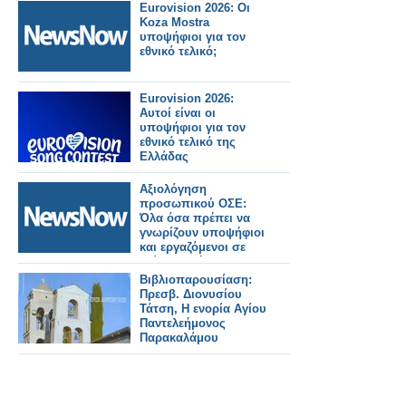
Eurovision 2026: Οι
Koza Mostra
υποψήφιοι για τον
εθνικό τελικό;
Eurovision 2026:
Αυτοί είναι οι
υποψήφιοι για τον
εθνικό τελικό της
Ελλάδας
Αξιολόγηση
προσωπικού ΟΣΕ:
Όλα όσα πρέπει να
γνωρίζουν υποψήφιοι
και εργαζόμενοι σε
κρίσιμες θέσεις
ασφαλείας
Βιβλιοπαρουσίαση:
Πρεσβ. Διονυσίου
Τάτση, Η ενορία Αγίου
Παντελεήμονος
Παρακαλάμου