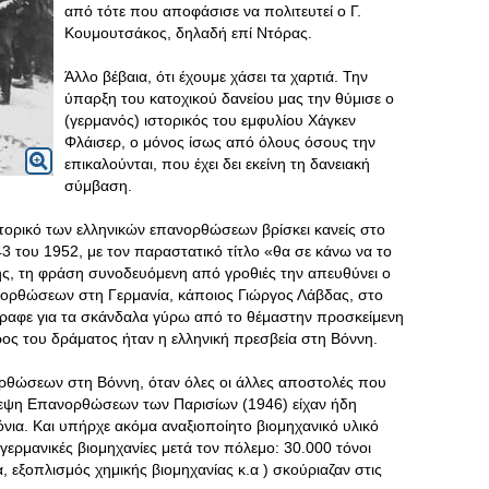
από τότε που αποφάσισε να πολιτευτεί ο Γ.
Κουμουτσάκος, δηλαδή επί Ντόρας.
Άλλο βέβαια, ότι έχουμε χάσει τα χαρτιά. Την
ύπαρξη του κατοχικού δανείου μας την θύμισε ο
(γερμανός) ιστορικός του εμφυλίου Χάγκεν
Φλάισερ, ο μόνος ίσως από όλους όσους την
επικαλούνται, που έχει δει εκείνη τη δανειακή
σύμβαση.
στορικό των ελληνικών επανορθώσεων βρίσκει κανείς στο
43 του 1952, με τον παραστατικό τίτλο «θα σε κάνω να το
ής, τη φράση συνοδευόμενη από γροθιές την απευθύνει ο
ορθώσεων στη Γερμανία, κάποιος Γιώργος Λάβδας, στο
αφε για τα σκάνδαλα γύρω από το θέμαστην προσκείμενη
ς του δράματος ήταν η ελληνική πρεσβεία στη Βόννη.
θώσεων στη Βόννη, όταν όλες οι άλλες αποστολές που
εψη Επανορθώσεων των Παρισίων (1946) είχαν ήδη
ια. Και υπήρχε ακόμα αναξιοποίητο βιομηχανικό υλικό
γερμανικές βιομηχανίες μετά τον πόλεμο: 30.000 τόνοι
, εξοπλισμός χημικής βιομηχανίας κ.α ) σκούριαζαν στις