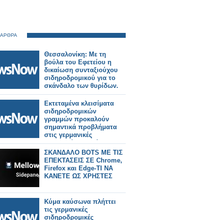
 ΑΡΘΡΑ
Θεσσαλονίκη: Με τη
βούλα του Εφετείου η
δικαίωση συνταξιούχου
σιδηροδρομικού για το
σκάνδαλο των θυρίδων.
Εκτεταμένα κλεισίματα
σιδηροδρομικών
γραμμών προκαλούν
σημαντικά προβλήματα
στις γερμανικές
μεταφορές-Τι πρέπει να
γνωρίζουν οι ταξιδιώτες!
ΣΚΑΝΔΑΛΟ BOTS ΜΕ ΤΙΣ
ΕΠΕΚΤΑΣΕΙΣ ΣΕ Chrome,
Firefox και Edge-ΤΙ ΝΑ
ΚΑΝΕΤΕ ΩΣ ΧΡΗΣΤΕΣ
Κύμα καύσωνα πλήττει
τις γερμανικές
σιδηροδρομικές