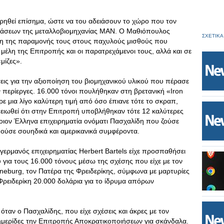
ρηθεί επίσημα, ώστε να του αδειάσουν το χώρο που τον
στάσεων της μεταλλοβιομηχανίας ΜΑΝ. Ο Μαθιόπουλος
ΣΧΕΤΙΚΑ
ση της παραμονής τους στους παχυλούς μισθούς που
 μέλη της Επιτροπής και οι παρατρεχάμενοι τους, αλλά και σε
«μίζες».
εις για την αξιοποίηση του βιομηχανικού υλικού που πέρασε
ν περίεργες. 16.000 τόνοι πουλήθηκαν στη βρετανική «Iron
ε μια λίγο καλύτερη τιμή από όσο έπιανε τότε το σκραπ,
ημειωθεί ότι στην Επιτροπή υποβλήθηκαν τότε 12 καλύτερες
οιον Έλληνα επιχειρηματία ονόματι Πασχαλίδη που ζούσε
ούσε σουηδικά και αμερικανικά συμφέροντα.
γερμανός επιχειρηματίας Herbert Bartels είχε προσπαθήσει
 για τους 16.000 τόνους μέσω της σχέσης που είχε με τον
neburg, τον Πατέρα της Φρειδερίκης, σύμφωνα με μαρτυρίες
ρειδερίκη 20.000 δολάρια για το ίδρυμα απόρων
ταν ο Πασχαλίδης, που είχε σχέσεις και άκρες με τον
φημερίδες την Επιτροπής Αποκρατικοποιήσεων για σκάνδαλα.