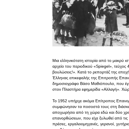
Μια ελληνικότατη ιστορία από το μακρύ ι
αρχείο του περιοδικού «Spiegel», τεύχος 
βουλώσεις!». Κατά το ρεπορτάζ της εποχ
Έλληνας επικεφαλής της Επιτροπής Επαν
δημοσιογράφο Βάσο Μαθιόπουλο, που έγρ
στον Πλαστήρα εφημερίδα «Αλλαγή». Χώρο
Το 1952 υπήρχε ακόμα Επίτροπος Επανορ
συμφώνησαν τα ποσοστά τους στη διάσκ
αποχωρήσει από τη χώρα εδώ και δύο χρόν
επανορθώσεων, που είχε ξυλωθεί από τις 
πρέσες, εργαλειομηχανές, γερανοί, χυτήρια