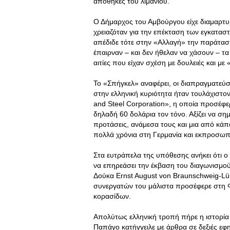
αποθήκες του λιμανιού.
Ο Δήμαρχος του Αμβούργου είχε διαμαρτυ
χρειαζόταν για την επέκταση των εγκατα
απέδιδε τότε στην «Αλλαγή» την παράτα
έπαιρναν – και δεν ήθελαν να χάσουν – τα
αιτίες που είχαν σχέση με δουλειές και με 
Το «Σπήγκελ» αναφέρει, οι διαπραγματεύσ
στην ελληνική κυριότητα ήταν τουλάχιστο
and Steel Corporation», η οποία προσέφερ
δηλαδή 60 δολάρια τον τόνο. Αξίζει να σ
προτάσεις, ανάμεσα τους και μια από κάπ
πολλά χρόνια στη Γερμανία και εκπροσωπ
Στα ευτράπελα της υπόθεσης ανήκει ότι ο 
να επηρεάσει την έκβαση του διαγωνισμού
Δούκα Ernst August von Braunschweig-Lü
συνεργατών του μάλιστα προσέφερε στη Φ
κορασίδων.
Απολύτως ελληνική τροπή πήρε η ιστορία ό
Παπάγο κατήγγειλε με άρθρα σε δεξιές ε