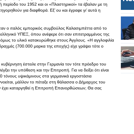
περίοδο του 1952 και οι «Πλαστηρικοί» τα έβαλαν με τη
ηγορηθούν για διαφθορά. Εξ’ ου και έγραφε γι’ αυτά η
όταν ο ιταλός εμπορικός συμβούλος Καλασιμπέττα από το
 ελληνικό ΥΠΕΞ, όπου ανέφερε ότι σαν επιτετραμμένος της
, όμως το υλικό κατακυρώθηκε στους Άγγλους. «Η αγγλοφιλία
δραχμές (700.000 μαρκα της εποχής) είχε γράψει τότε ο
Η κυβέρνηση έστειλε στην Γερμανία τον τότε πρόεδρο του
γξει την υπόθεση και την Επιτροπή. Για να δείξει ότι είναι
 τόνους υψικάμινους στα γερμανικά εργοστάσια
αγνοείται, μάλλον το πέταξε στη θάλασσα ο Δήμαρχος του
ν έχει καταργηθεί η Επιτροπή Επανορθώσεων; Θα σας