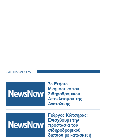
ΣΧΕΤΙΚΑ ΑΡΘΡΑ
7ο Ετήσιο
Μνημόσυνο του
Σιδηροδρομικού
Αποκλεισμού της
Ανατολικής
Μακεδονίας και
Θράκης.
Γιώργος Κώτσηρας:
Ενισχύουμε την
προστασία του
σιδηροδρομικού
δικτύου με κατασκευή