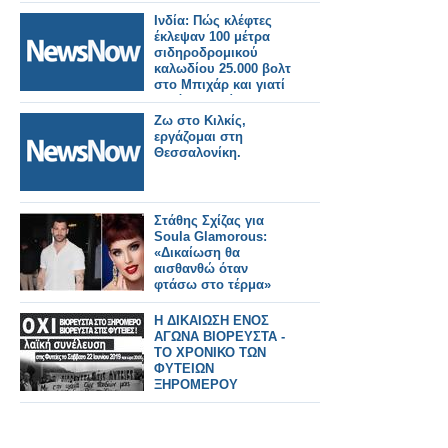
ενισχυμένης
περίφραξης σε
Ινδία: Πώς κλέφτες
Θριάσιο, Θήβα και
έκλεψαν 100 μέτρα
Ζευγολατιό.
σιδηροδρομικού
καλωδίου 25.000 βολτ
στο Μπιχάρ και γιατί
αυτό συμβαίνει
συνεχώς.
Ζω στο Κιλκίς,
εργάζομαι στη
Θεσσαλονίκη.
Στάθης Σχίζας για
Soula Glamorous:
«Δικαίωση θα
αισθανθώ όταν
φτάσω στο τέρμα»
Η ΔΙΚΑΙΩΣΗ ΕΝΟΣ
ΑΓΩΝΑ ΒΙΟΡΕΥΣΤΑ -
ΤΟ ΧΡΟΝΙΚΟ ΤΩΝ
ΦΥΤΕΙΩΝ
ΞΗΡΟΜΕΡΟΥ