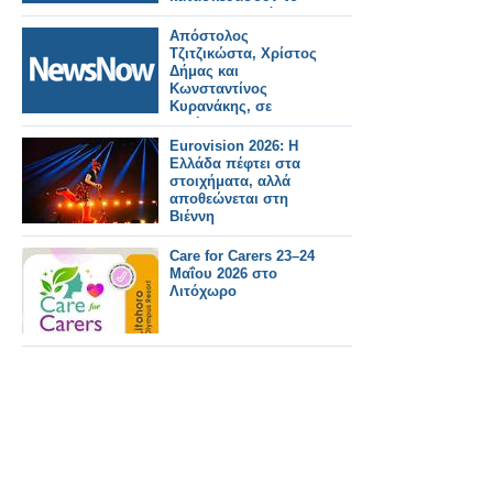
σιδηροδρομικό
δίκτυο υψηλής
Απόστολος
ταχύτητας της
Τζιτζικώστα, Χρίστος
Ευρώπης αξίας 345
Δήμας και
δισεκατομμυρίων
Κωνσταντίνος
ευρώ.
Κυρανάκης, σε
εκδήλωση στη
Αλεξανδρούπολη.
Eurovision 2026: Η
Ελλάδα πέφτει στα
στοιχήματα, αλλά
αποθεώνεται στη
Βιέννη
Care for Carers 23–24
Μαΐου 2026 στο
Λιτόχωρο