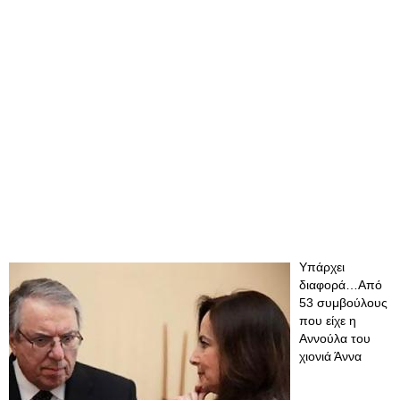
Υπάρχει
διαφορά…Από
53 συμβούλους
που είχε η
Αννούλα του
χιονιά Άννα