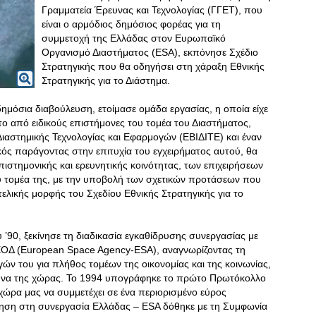
Γραμματεία Έρευνας και Τεχνολογίας (ΓΓΕΤ), που
είναι ο αρμόδιος δημόσιος φορέας για τη
συμμετοχή της Ελλάδας στον Ευρωπαϊκό
Οργανισμό Διαστήματος (ESA), εκπόνησε Σχέδιο
Στρατηγικής που θα οδηγήσει στη χάραξη Εθνικής
Στρατηγικής για το Διάστημα.
ημόσια διαβούλευση, ετοίμασε ομάδα εργασίας, η οποία είχε
το από ειδικούς επιστήμονες του τομέα του Διαστήματος,
στημικής Τεχνολογίας και Εφαρμογών (ΕΒΙΔΙΤΕ) και έναν
ός παράγοντας στην επιτυχία του εγχειρήματος αυτού, θα
επιστημονικής και ερευνητικής κοινότητας, των επιχειρήσεων
ου τομέα της, με την υποβολή των σχετικών προτάσεων που
λικής μορφής του Σχεδίου Εθνικής Στρατηγικής για το
υ ’90, ξεκίνησε τη διαδικασία εγκαθίδρυσης συνεργασίας με
ΟΔ (European Space Agency-ESA), αναγνωρίζοντας τη
ών του για πλήθος τομέων της οικονομίας και της κοινωνίας,
μυνα της χώρας. Το 1994 υπογράφηκε το πρώτο Πρωτόκολλο
χώρα μας να συμμετέχει σε ένα περιορισμένο εύρος
ηση στη συνεργασία Ελλάδας – ESA δόθηκε με τη Συμφωνία