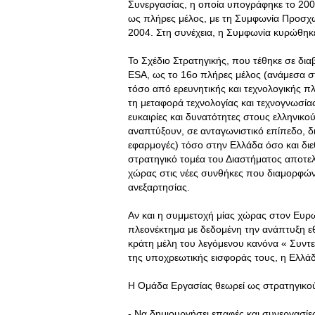
Συνεργασίας, η οποία υπογράφηκε το 2001
ως πλήρες μέλος, με τη Συμφωνία Προσχώ
2004. Στη συνέχεια, η Συμφωνία κυρώθηκ
Το Σχέδιο Στρατηγικής, που τέθηκε σε δι
ESA, ως το 16ο πλήρες μέλος (ανάμεσα στα
τόσο από ερευνητικής και τεχνολογικής πλ
τη μεταφορά τεχνολογίας και τεχνογνωσί
ευκαιρίες και δυνατότητες στους ελληνικού
αναπτύξουν, σε ανταγωνιστικό επίπεδο, δ
εφαρμογές) τόσο στην Ελλάδα όσο και διε
στρατηγικό τομέα του Διαστήματος αποτελε
χώρας στις νέες συνθήκες που διαμορφώνον
ανεξαρτησίας.
Αν και η συμμετοχή μίας χώρας στον Ευρ
πλεονέκτημα με δεδομένη την ανάπτυξη εθ
κράτη μέλη του λεγόμενου κανόνα « Συντ
της υποχρεωτικής εισφοράς τους, η Ελλάδα
Η Ομάδα Εργασίας θεωρεί ως στρατηγικο
- Να δημιουργήσει επαφές και συνεργασίε