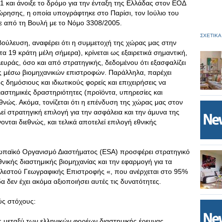
 και άνοιξε το δρόμο για την ένταξη της Ελλάδας στον ΕΟΔ
ρησης, η οποία υπογράφτηκε στο Παρίσι, τον Ιούλιο του
ε από τη Βουλή με το Νόμο 3308/2005.
ΣΧΕΤΙΚΑ
αβούλευση, αναφέρει ότι η συμμετοχή της χώρας μας στην
 19 κράτη μέλη σήμερα), κρίνεται ως εξαιρετικά σημαντική,
ευράς, όσο και από στρατηγικής, δεδομένου ότι εξασφαλίζει
ας μέσω βιομηχανικών επιστροφών. Παράλληλα, παρέχει
ς δημόσιους και ιδιωτικούς φορείς και επιχειρήσεις να
ιαστημικές δραστηριότητες (προϊόντα, υπηρεσίες και
θνώς. Ακόμα, τονίζεται ότι η επένδυση της χώρας μας στον
ί στρατηγική επιλογή για την ασφάλεια και την άμυνα της
ται διεθνώς, και τελικά αποτελεί επιλογή εθνικής
ωπαϊκό Οργανισμό Διαστήματος (ESA) προσφέρει στρατηγικό
νικής διαστημικής βιομηχανίας και την εφαρμογή για τα
ελεστού Γεωγραφικής Επιστροφής «, που ανέρχεται στο 95%
 δεν έχει ακόμα αξιοποιήσει αυτές τις δυνατότητες.
ύς στόχους:
ς μεταξύ των ελληνικών φορέων διαστημικής έρευνας,