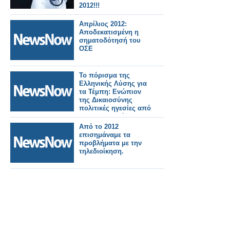
2012!!!
Απρίλιος 2012:
Αποδεκατισμένη η
σηματοδότησή του
ΟΣΕ
Το πόρισμα της
Ελληνικής Λύσης για
τα Τέμπη: Ενώπιον
της Δικαιοσύνης
πολιτικές ηγεσίες από
το 2012, στελέχη των
σιδηροδρομικών
Από το 2012
εταιρειών και
επισημάναμε τα
εργολάβοι
προβλήματα με την
τηλεδιοίκηση.