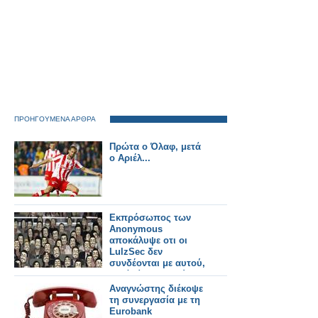
ΠΡΟΗΓΟΥΜΕΝΑ ΑΡΘΡΑ
Πρώτα ο Όλαφ, μετά
ο Αριέλ...
Εκπρόσωπος των
Anonymous
αποκάλυψε οτι οι
LulzSec δεν
συνδέονται με αυτού,
αλλά είναι εντελώς
αντίθετοι.
Αναγνώστης διέκοψε
τη συνεργασία με τη
Eurobank