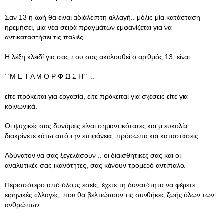
Σαν 13 η ζωή θα είναι αδιάλειπτη αλλαγή.. μόλις μία κατάσταση
ηρεμήσει, μία νέα σειρά πραγμάτων εμφανίζεται για να
αντικαταστήσει τις παλιές.
Η λέξη κλειδί για σας που σας ακολουθεί ο αριθμός 13, είναι
΄΄Μ Ε Τ Α Μ Ο Ρ Φ Ω Σ Η΄΄ ..
είτε πρόκειται για εργασία, είτε πρόκειται για σχέσεις είτε για
κοινωνικά.
Οι ψυχικές σας δυνάμεις είναι σημαντικότατες και μ ευκολία
διακρίνετε κάτω από την επιφάνεια, πρόσωπα και καταστάσεις..
Αδύνατον να σας ξεγελάσουν .. οι διαισθητικές σας και οι
αναλυτικές σας ικανότητες, σας κάνουν τρομερό αντίπαλο.
Περισσότερο από όλους εσείς, έχετε τη δυνατότητα να φέρετε
ειρηνικές αλλαγές, που θα βελτιώσουν τις συνθήκες ζωής όλων των
ανθρώπων.