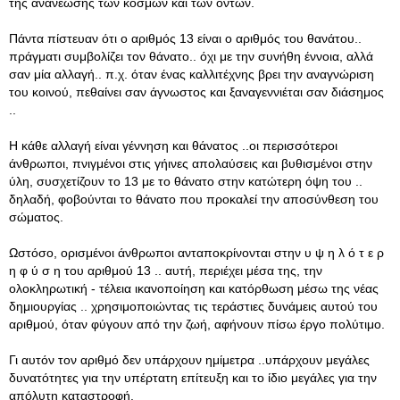
της ανανέωσης των κόσμων και των όντων.
Πάντα πίστευαν ότι ο αριθμός 13 είναι ο αριθμός του θανάτου..
πράγματι συμβολίζει τον θάνατο.. όχι με την συνήθη έννοια, αλλά
σαν μία αλλαγή.. π.χ. όταν ένας καλλιτέχνης βρει την αναγνώριση
του κοινού, πεθαίνει σαν άγνωστος και ξαναγεννιέται σαν διάσημος
..
Η κάθε αλλαγή είναι γέννηση και θάνατος ..οι περισσότεροι
άνθρωποι, πνιγμένοι στις γήινες απολαύσεις και βυθισμένοι στην
ύλη, συσχετίζουν το 13 με το θάνατο στην κατώτερη όψη του ..
δηλαδή, φοβούνται το θάνατο που προκαλεί την αποσύνθεση του
σώματος.
Ωστόσο, ορισμένοι άνθρωποι ανταποκρίνονται στην υ ψ η λ ό τ ε ρ
η φ ύ σ η του αριθμού 13 .. αυτή, περιέχει μέσα της, την
ολοκληρωτική - τέλεια ικανοποίηση και κατόρθωση μέσω της νέας
δημιουργίας .. χρησιμοποιώντας τις τεράστιες δυνάμεις αυτού του
αριθμού, όταν φύγουν από την ζωή, αφήνουν πίσω έργο πολύτιμο.
Γι αυτόν τον αριθμό δεν υπάρχουν ημίμετρα ..υπάρχουν μεγάλες
δυνατότητες για την υπέρτατη επίτευξη και το ίδιο μεγάλες για την
απόλυτη καταστροφή.