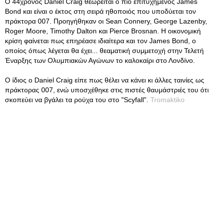
Ο 44χρονος Daniel Craig θεωρείται ο πιο επιτυχημένος James
Bond και είναι ο έκτος στη σειρά ηθοποιός που υποδύεται τον
πράκτορα 007. Προηγήθηκαν οι Sean Connery, George Lazenby,
Roger Moore, Timothy Dalton και Pierce Brosnan. Η οικονομική
κρίση φαίνεται πως επηρέασε ιδιαίτερα και τον James Bond, o
οποίος όπως λέγεται θα έχει... θεαματική συμμετοχή στην Τελετή
Έναρξης των Ολυμπιακών Αγώνων το καλοκαίρι στο Λονδίνο.
Ο ίδιος ο Daniel Craig είπε πως θέλει να κάνει κι άλλες ταινίες ως
πράκτορας 007, ενώ υποσχέθηκε στις πιστές θαυμάστριές του ότι
σκοπεύει να βγάλει τα ρούχα του στο "Scyfall".
Tromaktiko