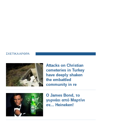
ΣΧΕΤΙΚΑ ΑΡΘΡΑ
Attacks on Christian
cemeteries in Turkey
have deeply shaken
the embattled
community in re
Attacks on Christian
cemeteries alarm
Ο James Bond, το
Turkey’s Christians
γυρνάει από Μαρτίνι
cent months.
σε... Heineken!