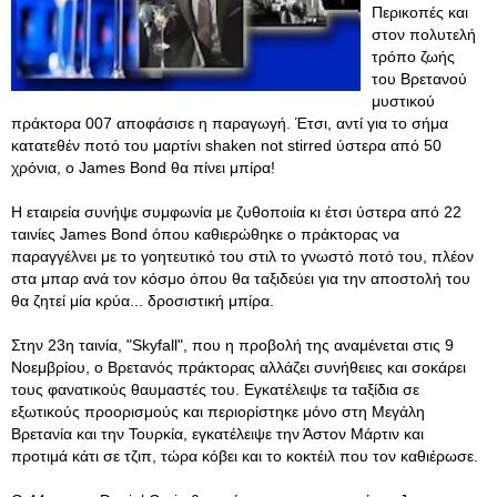
Περικοπές και
στον πολυτελή
τρόπο ζωής
του Βρετανού
μυστικού
πράκτορα 007 αποφάσισε η παραγωγή. Έτσι, αντί για το σήμα
κατατεθέν ποτό του μαρτίνι shaken not stirred ύστερα από 50
χρόνια, ο James Bond θα πίνει μπίρα!
Η εταιρεία συνήψε συμφωνία με ζυθοποιία κι έτσι ύστερα από 22
ταινίες James Bond όπου καθιερώθηκε ο πράκτορας να
παραγγέλνει με το γοητευτικό του στιλ το γνωστό ποτό του, πλέον
στα μπαρ ανά τον κόσμο όπου θα ταξιδεύει για την αποστολή του
θα ζητεί μία κρύα... δροσιστική μπίρα.
Στην 23η ταινία, "Skyfall", που η προβολή της αναμένεται στις 9
Νοεμβρίου, ο Βρετανός πράκτορας αλλάζει συνήθειες και σοκάρει
τους φανατικούς θαυμαστές του. Εγκατέλειψε τα ταξίδια σε
εξωτικούς προορισμούς και περιορίστηκε μόνο στη Μεγάλη
Βρετανία και την Τουρκία, εγκατέλειψε την Άστον Μάρτιν και
προτιμά κάτι σε τζιπ, τώρα κόβει και το κοκτέιλ που τον καθιέρωσε.