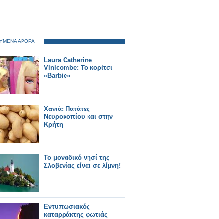
ΥΜΕΝΑ ΑΡΘΡΑ
Laura Catherine
Vinicombe: Το κορίτσι
«Barbie»
Χανιά: Πατάτες
Νευροκοπίου και στην
Κρήτη
Το μοναδικό νησί της
Σλοβενίας είναι σε λίμνη!
Εντυπωσιακός
καταρράκτης φωτιάς