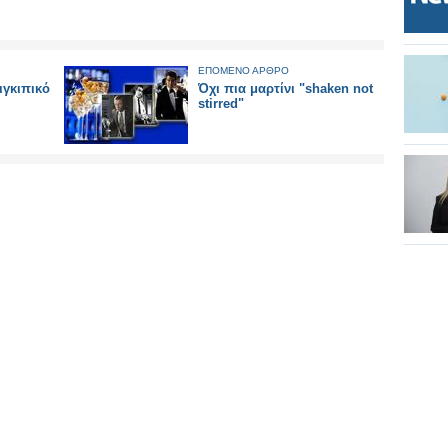
ΕΠΟΜΕΝΟ ΑΡΘΡΟ
ιγκιπικό
Όχι πια μαρτίνι "shaken not
stirred"