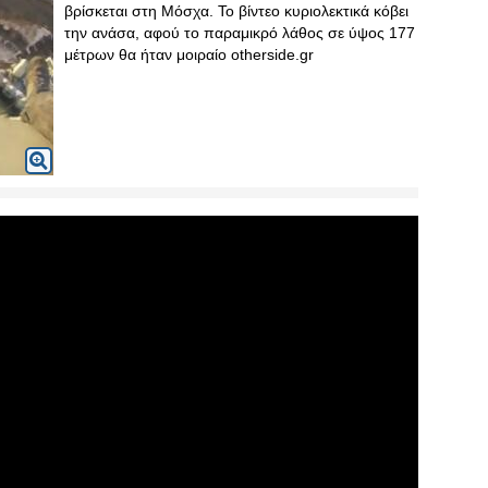
βρίσκεται στη Μόσχα. Το βίντεο κυριολεκτικά κόβει
την ανάσα, αφού το παραμικρό λάθος σε ύψος 177
μέτρων θα ήταν μοιραίο otherside.gr