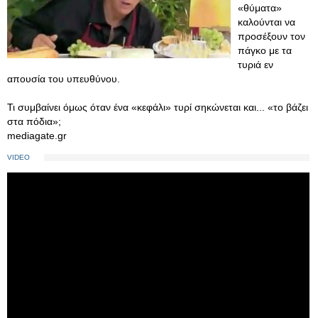
«θύματα»
καλούνται να
προσέξουν τον
πάγκο με τα
τυριά εν
απουσία του υπευθύνου.
Τι συμβαίνει όμως όταν ένα «κεφάλι» τυρί σηκώνεται και... «το βάζει
στα πόδια»;
mediagate.gr
VIDEO