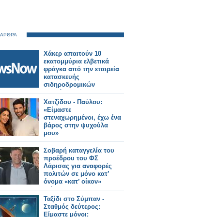
 ΑΡΘΡΑ
Χάκερ απαιτούν 10
εκατομμύρια ελβετικά
φράγκα από την εταιρεία
κατασκευής
σιδηροδρομικών
οχημάτων Stadler.
Χατζίδου - Παύλου:
«Είμαστε
στεναχωρημένοι, έχω ένα
βάρος στην ψυχούλα
μου»
Σοβαρή καταγγελία του
προέδρου του ΦΣ
Λάρισας για αναφορές
πολιτών σε μόνο κατ’
όνομα «κατ’ οίκον»
διάθεση ΦΥΚ
Ταξίδι στο Σύμπαν -
Σταθμός δεύτερος:
Είμαστε μόνοι;