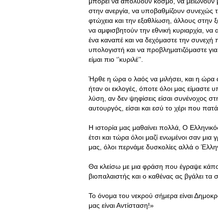
μπορεί να απολύουν κόσμο, να μειώνουν 
στην ανεργία, να υποβαθμίζουν συνεχώς τη
φτώχεια και την εξαθλίωση, άλλους στην ξ
να αμφισβητούν την εθνική κυριαρχία, να 
ένα καναπέ και να δεχόμαστε την συνεχή
υπολογιστή και να προβληματιζόμαστε για
είμαι πιο ‘’κυριλέ’’.
Ήρθε η ώρα ο λαός να μιλήσει, και η ώρα
ήταν οι εκλογές, όποτε όλοι μας είμαστε
λύση, αν δεν ψηφίσεις είσαι συνένοχος σ
αυτουργός, είσαι και εσύ το χέρι που πατ
Η ιστορία μας μαθαίνει πολλά, Ο Ελληνικ
έτσι και τώρα όλοι μαζί ενωμένοι σαν μια 
μας, όλοι περνάμε δυσκολίες αλλά ο Έλληνα
Θα κλείσω με μια φράση που έγραψε κάπο
βιοπαλαιστής και ο καθένας ας βγάλει τα
To όνομα του νεκρού σήμερα είναι Δημοκρ
μας είναι Αντίσταση!»