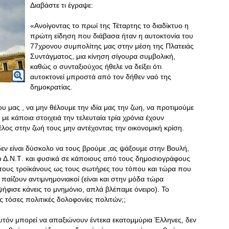
Διαβάστε τι έγραψε:
«Ανοίγοντας το πρωί της Τέταρτης το διαδίκτυο η
πρώτη είδηση που διάβασα ήταν η αυτοκτονία του
77χρονου συμπολίτης μας στην μέση της Πλατειάς
Συντάγματος, μια κίνηση σίγουρα συμβολική,
καθώς ο συνταξιούχος ήθελε να δείξει ότι
αυτοκτονεί μπροστά από τον δήθεν ναό της
δημοκρατίας.
ου μας , να μην θέλουμε την ιδία μας την ζωη, να προτιμούμε
με κάποια στοιχειά την τελευταία τρία χρόνια έχουν
έλος στην ζωή τους μην αντέχοντας την οικονομική κρίση.
δεν είναι δύσκολο να τους βρούμε ,ας ψάξουμε στην Βουλή,
 Δ.Ν.Τ
. και φυσικά σε κάποιους από τους δημοσιογράφους
’’ τους τροϊκάνους ως τους σωτήρες του τόπου και τώρα που
το παίζουν αντιμνημονιακοί (είναι και στην μόδα τώρα
 ψήφισε κάνεις το μνημόνιο, απλά βλέπαμε όνειρο). Το
ις τόσες πολιτικές δολοφονίες πολιτών;;
τόν μπορεί να απαξιώνουν έντεκα εκατομμύρια Έλληνες, δεν