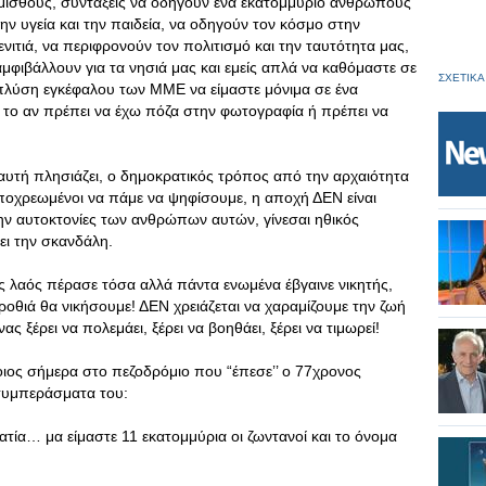
μισθούς, συντάξεις να οδηγούν ένα εκατομμύριο ανθρώπους
ν υγεία και την παιδεία, να οδηγούν τον κόσμο στην
ενιτιά, να περιφρονούν τον πολιτισμό και την ταυτότητα μας,
αμφιβάλλουν για τα νησιά μας και εμείς απλά να καθόμαστε σε
ΣΧΕΤΙΚΑ
 πλύση εγκέφαλου των ΜΜΕ να είμαστε μόνιμα σε ένα
 το αν πρέπει να έχω πόζα στην φωτογραφία ή πρέπει να
 αυτή πλησιάζει, ο δημοκρατικός τρόπος από την αρχαιότητα
 υποχρεωμένοι να πάμε να ψηφίσουμε, η αποχή ΔΕΝ είναι
την αυτοκτονίες των ανθρώπων αυτών, γίνεσαι ηθικός
άει την σκανδάλη.
ός λαός πέρασε τόσα αλλά πάντα ενωμένα έβγαινε νικητής,
γροθιά θα νικήσουμε! ΔΕΝ χρειάζεται να χαραμίζουμε την ζωή
ς ξέρει να πολεμάει, ξέρει να βοηθάει, ξέρει να τιμωρεί!
ιος σήμερα στο πεζοδρόμιο που “έπεσε’’ ο 77χρονος
 συμπεράσματα του:
ατία… μα είμαστε 11 εκατομμύρια οι ζωντανοί και το όνομα