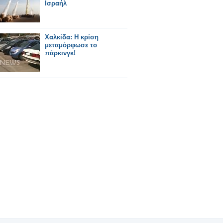
Ισραήλ
Χαλκίδα: Η κρίση
μεταμόρφωσε το
πάρκινγκ!