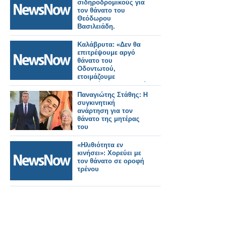
σιδηροδρομικούς για
τον θάνατο του
Θεόδωρου
Βασιλειάδη.
Καλάβρυτα: «Δεν θα
επιτρέψουμε αργό
θάνατο του
Οδοντωτού,
ετοιμάζουμε
απαντήσεις σε νομικό
και πολιτικό επίπεδο»
Παναγιώτης Στάθης: Η
συγκινητική
ανάρτηση για τον
θάνατο της μητέρας
του
«Ηλιθιότητα εν
κινήσει»: Xορεύει με
τον θάνατο σε οροφή
τρένου