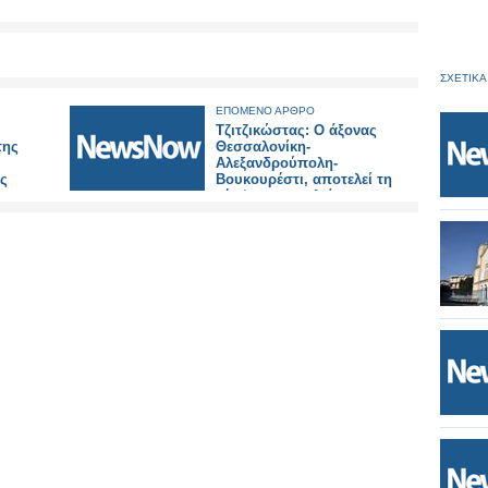
ΣΧΕΤΙΚΑ
ΕΠΟΜΕΝΟ ΑΡΘΡΟ
Τζιτζικώστας: Ο άξονας
της
Θεσσαλονίκη-
Αλεξανδρούπολη-
ες
Βουκουρέστι, αποτελεί τη
νέα ‘ραχοκοκαλιά
εξωστρέφειας, ασφάλειας και
εμπορίου’ της Ευρώπης.