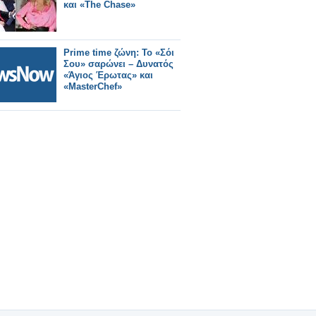
και «The Chase»
Prime time ζώνη: Το «Σόι
Σου» σαρώνει – Δυνατός
«Άγιος Έρωτας» και
«MasterChef»