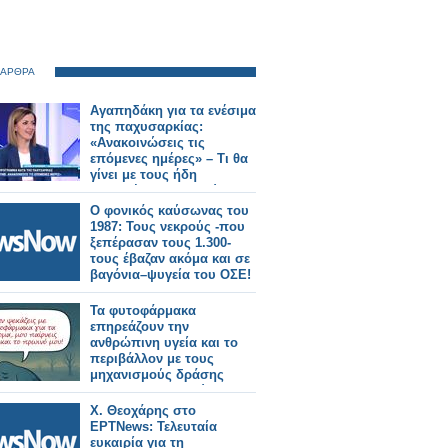
 ΑΡΘΡΑ
Αγαπηδάκη για τα ενέσιμα
της παχυσαρκίας:
«Ανακοινώσεις τις
επόμενες ημέρες» – Τι θα
γίνει με τους ήδη
ενταγμένους δικαιούχους
(video)
Ο φονικός καύσωνας του
1987: Τους νεκρούς -που
ξεπέρασαν τους 1.300-
τους έβαζαν ακόμα και σε
βαγόνια–ψυγεία του ΟΣΕ!
Τα φυτοφάρμακα
επηρεάζουν την
ανθρώπινη υγεία και το
περιβάλλον με τους
μηχανισμούς δράσης
τους και αποτελούν
κίνδυνο για τους
Χ. Θεοχάρης στο
επικονιαστές
ΕΡΤΝews: Τελευταία
ευκαιρία για τη