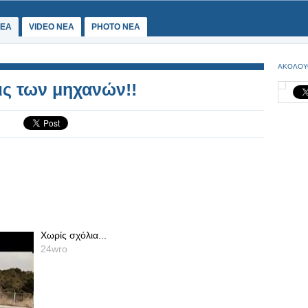
ΕΑ
VIDEO NEA
PHOTO NEA
ΑΚΟΛΟΥ
ις των μηχανών!!
Xωρίς σχόλια...
24wro