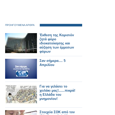
ΠΡΟΗΓΟΥΜΕΝΑ ΑΡΘΡΑ
Έκθεση της Κομισιόν
ζητά φόρο
ιδιοκατοίκησης και
αύξηση των έμμεσων
φόρων
Σαν σήμερα.... 5
Απριλίου
Για να γελάσει το
χειλάκι μας!......πικρά!
η Ελλάδα του
μνημονίου!
Στοιχεία ΣΟΚ από τον