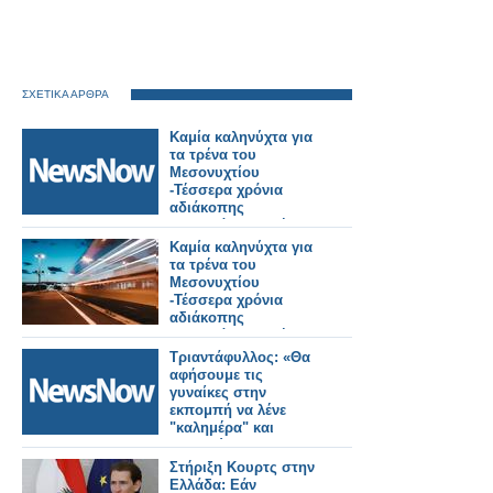
ΣΧΕΤΙΚΑ ΑΡΘΡΑ
Καμία καληνύχτα για
τα τρένα του
Μεσονυχτίου
-Τέσσερα χρόνια
αδιάκοπης
προσπάθειας πήγαν
στράφι!!!
Καμία καληνύχτα για
τα τρένα του
Μεσονυχτίου
-Τέσσερα χρόνια
αδιάκοπης
προσπάθειας πήγαν
στράφι!!!
Τριαντάφυλλος: «Θα
αφήσουμε τις
γυναίκες στην
εκπομπή να λένε
"καλημέρα" και
"καληνύχτα"»
Στήριξη Κουρτς στην
Ελλάδα: Εάν