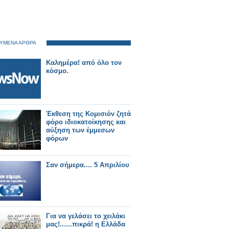
ΥΜΕΝΑ ΑΡΘΡΑ
Καλημέρα! από όλο τον
κόσμο.
Έκθεση της Κομισιόν ζητά
φόρο ιδιοκατοίκησης και
αύξηση των έμμεσων
φόρων
Σαν σήμερα.... 5 Απριλίου
Για να γελάσει το χειλάκι
μας!......πικρά! η Ελλάδα