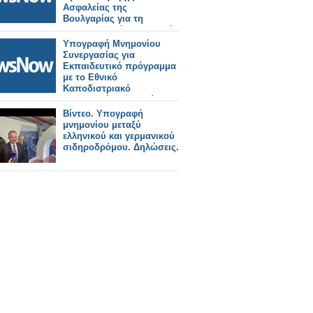
Ασφαλείας της
Βουλγαρίας για τη
διασυνοριακή κυκλοφορία
Υπογραφή Μνημονίου
Συνεργασίας για
Εκπαιδευτικό πρόγραμμα
με το Εθνικό
Καποδιστριακό
Πανεπιστήμιο Αθηνών, το
Πανεπιστήμιο Αιγαίου και
Βίντεο. Υπογραφή
το Health Hub
μνημονίου μεταξύ
ελληνικού και γερμανικού
σιδηροδρόμου. Δηλώσεις.