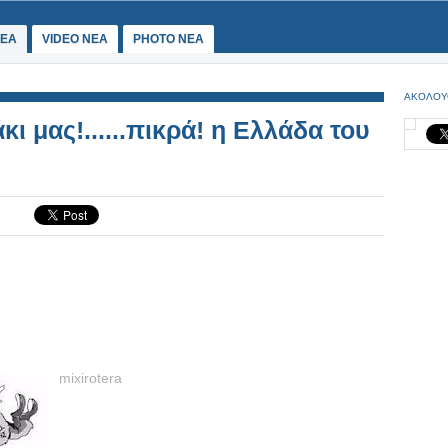
ΕΑ
VIDEO NEA
PHOTO NEA
ΑΚΟΛΟΥ
κι μας!......πικρά! η Ελλάδα του
mixirotera