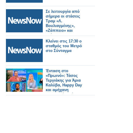
Σε λειτουργία από
σήμερα οι στάσεις
Τραμ «Λ.
Βουλιαγμένης»,
«Ζάππειο» και
«Σύνταγμα»
Κλείνει στις 17:30 ο
σταθμός του Μετρό
στο Σύνταγμα
Ένταση στο
«Πρωινό»: Τάσος
Τεργιάκης για Άρια
Καλύβα, Happy Day
και αμήχανη
στιχομυθία Λιάγκα –
Καμπούρη