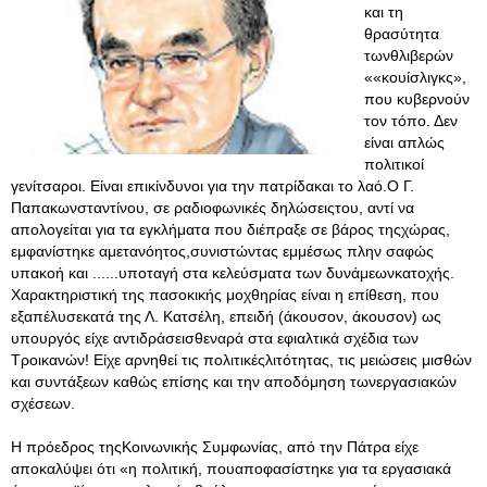
και τη
θρασύτητα
τωνθλιβερών
««κουίσλιγκς»,
που κυβερνούν
τον τόπο. Δεν
είναι απλώς
πολιτικοί
γενίτσαροι. Είναι επικίνδυνοι για την πατρίδακαι το λαό.Ο Γ.
Παπακωνσταντίνου, σε ραδιοφωνικές δηλώσειςτου, αντί να
απολογείται για τα εγκλήματα που διέπραξε σε βάρος τηςχώρας,
εμφανίστηκε αμετανόητος,συνιστώντας εμμέσως πλην σαφώς
υπακοή και ......υποταγή στα κελεύσματα των δυνάμεωνκατοχής.
Χαρακτηριστική της πασοκικής μοχθηρίας είναι η επίθεση, που
εξαπέλυσεκατά της Λ. Κατσέλη, επειδή (άκουσον, άκουσον) ως
υπουργός είχε αντιδράσεισθεναρά στα εφιαλτικά σχέδια των
Τροικανών! Είχε αρνηθεί τις πολιτικέςλιτότητας, τις μειώσεις μισθών
και συντάξεων καθώς επίσης και την αποδόμηση τωνεργασιακών
σχέσεων.
Η πρόεδρος τηςΚοινωνικής Συμφωνίας, από την Πάτρα είχε
αποκαλύψει ότι «η πολιτική, πουαποφασίστηκε για τα εργασιακά