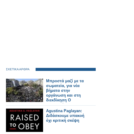
ΣΧΕΤΙΚΑ ΑΡΘΡΑ
Μπροστά μαζί με τα
σωματεία, για νέα
βήματα στην
οργάνωση και στη
διεκδίκηση Ο
«Ριζοσπάστης»
συζητά με τον νέο
Agustina Paglayan:
πρόεδρο του
Διδάσκουμε υπακοή
Εργατικού Κέντρου,
όχι κριτική σκέψη
Κώστα
Παπακωνσταντίνου