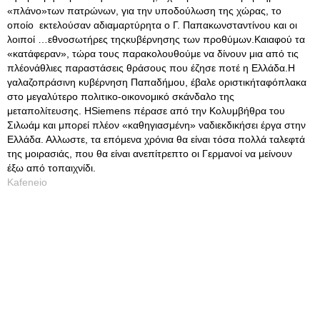
«πλάνο»των πατρώνων, για την υποδούλωση της χώρας, το
οποίο εκτελούσαν αδιαμαρτύρητα ο Γ. Παπακωνσταντίνου και οι
λοιποί …εθνοσωτήρες τηςκυβέρνησης των προθύμων.Καιαφού τα
«κατάφεραν», τώρα τους παρακολουθούμε να δίνουν μια από τις
πλέονάθλιες παραστάσεις θράσους που έζησε ποτέ η Ελλάδα.Η
γαλαζοπράσινη κυβέρνηση Παπαδήμου, έβαλε οριστικήταφόπλακα
στο μεγαλύτερο πολιτικο-οικονομικό σκάνδαλο της
μεταπολίτευσης. ΗSiemens πέρασε από την Κολυμβήθρα του
Σιλωάμ και μπορεί πλέον «καθηγιασμένη» ναδιεκδικήσει έργα στην
Ελλάδα. Αλλωστε, τα επόμενα χρόνια θα είναι τόσα πολλά ταλεφτά
της μοιρασιάς, που θα είναι ανεπίτρεπτο οι Γερμανοί να μείνουν
έξω από τοπαιχνίδι.
Kafeneio