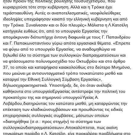
ήταν προϊόν της πολιτικής βούλησης τουσυσχετισμού, που
κυριαρχούσε τότε στην κυβέρνηση
. Αλλά και η Τρόικα έχει
τεράστιαευθύνη. Αυτές οι αναποτελεσματικές, νεοφιλελεύθερες
ιδεοληψίες υπεγράφησαν καιαπό την ελληνική κυβέρνηση και από
την Τρόικα. Συναίνεσαν και οι δύο πλευρές».Μάλιστα η Λ.Κατσέλη
κατήγγειλε ευθέως ότι, από το υπουργείο Εργασίας την
απομάκρυναν διότιυπήρχε έντονη διαφωνία με τους Γ. Παπανδρέου
και Γ. Παπακωνσταντίνου γύρω απότα εργασιακά θέματα. «Επρεπε
να φύγω από το υπουργείο Εργασίας, να αναδομηθώγια να
ξηλωθεί όλο το σύστημα των συλλογικών διαπραγματεύσεων και
να φτάσουμεστο πολυνομοσχέδιο του Οκτωβρίου και στο άρθρο
37, το οποίο και καταψήφισα καιακολούθως στο δεύτερο Μνημόνιο,
που μειώνει με αντισυνταγματικό τρόπο τονκατώτατο μισθό και
καταργεί την Εθνική Συλλογική Σύμβαση Εργασίας»,
δήλωσεχαρακτηριστικά. Υποστήριξε, δε, ότι όταν ανέλαβε
καθήκοντα στο υπουργείοΕργασίας αντέστρεψε την πολιτική του
προκατόχου της και σημερινού υπουργούΥγείας Α.
Λοβέρδου,διατηρώντας τον κατώτατο μισθό, μη καταργώντας την
επέκταση των κλαδικώνσυμβάσεων και προωθώντας τις ειδικές
επιχειρησιακές συλλογικές συμβάσεις, μέσωτων οποίων
«διατηρήθηκε (σ.σ.: προς στιγμήν) το σύστημα των
συλλογικώνδιαπραγματεύσεων».Αποκαλύπτεται, πως εκείνη
τηνκρίσιμη περίοδο η Λ. Κατσέλη, είχε προκαλέσει προβλήματα στο