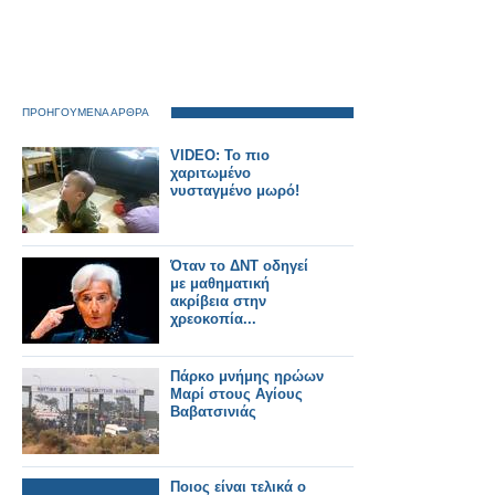
ΠΡΟΗΓΟΥΜΕΝΑ ΑΡΘΡΑ
VIDEO: Το πιο
χαριτωμένο
νυσταγμένο μωρό!
Όταν το ΔΝΤ οδηγεί
με μαθηματική
ακρίβεια στην
χρεοκοπία...
Πάρκο μνήμης ηρώων
Μαρί στους Αγίους
Βαβατσινιάς
Ποιος είναι τελικά ο