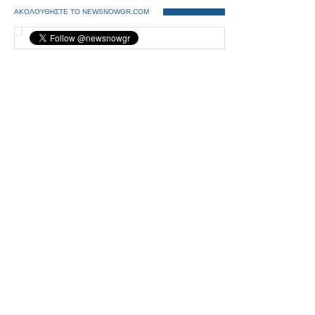
ΑΚΟΛΟΥΘΗΣΤΕ ΤΟ NEWSNOWGR.COM