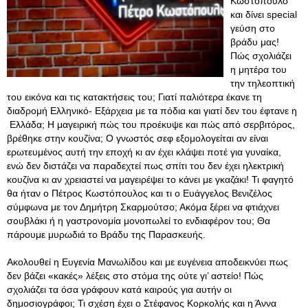
Κωστόπουλο
και δίνει special
γεύση στο
βράδυ μας!
Πώς σχολιάζει
η μητέρα του
την τηλεοπτική
του εικόνα και τις κατακτήσεις του; Γιατί παλιότερα έκανε τη
διαδρομή Ελληνικό- Εξάρχεια με τα πόδια και γιατί δεν του έφτανε η
Ελλάδα; Η μαγειρική πώς του προέκυψε και πώς από σερβιτόρος,
βρέθηκε στην κουζίνα; Ο γνωστός σεφ εξομολογείται αν είναι
ερωτευμένος αυτή την εποχή κι αν έχει κλάψει ποτέ για γυναίκα,
ενώ δεν διστάζει να παραδεχτεί πως σπίτι του δεν έχει ηλεκτρική
κουζίνα κι αν χρειαστεί να μαγειρέψει το κάνει με γκαζάκι! Τι φαγητό
θα ήταν ο Πέτρος Κωστόπουλος και τι ο Ευάγγελος Βενιζέλος
σύμφωνα με τον Δημήτρη Σκαρμούτσο; Ακόμα ξέρει να φτιάχνει
σουβλάκι ή η γαστρονομία μονοπωλεί το ενδιαφέρον του; Θα
πάρουμε μυρωδιά το Βράδυ της Παρασκευής.
Ακολουθεί η Ευγενία Μανωλίδου και με ευγένεια αποδεικνύει πως
δεν βάζει «κακές» λέξεις στο στόμα της ούτε γι’ αστείο! Πώς
σχολιάζει τα όσα γράφουν κατά καιρούς για αυτήν οι
δημοσιογράφοι; Τι σχέση έχει ο Στέφανος Κορκολής και η Άννα