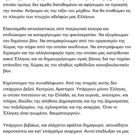
οποίαν ομοίως δεν είμεθα διατεθειμένοι να αφήσωμεν να προκαλή
την πενίαν. Ανήκομεν εις την τάξιν του μόχθου. Και θα σταθώμεν εις
το πλευρόν των πτωχών αδελφών μας Ελλήνων.
Ελαυνόμεθα αποκλειστικώς από πατριωτικά κίνητρα και
επιδιώκομεν να καταργήσωμεν την φαυλοκρατίαν. Να εξυγιάνωμεν
τον δημόσιον βίον. Να απομακρύνωμεν από τον οργανισμόν της
Χώρας την σήψιν από την οποίαν εκινδύνευε. Να αποτρέψωμεν τον
διχασμόν και την αλληλοσφαγήν προς την οποίαν μας κατηύθυναν
κακοί Έλληνες και να δημιουργήσωμεν υγιείς βάσεις διά την ταχείαν
επάνοδον της Χώρας εις τον αληθώς ορθόδοξον κοινοβουλευτικόν
βίον.
Κηρύσσομεν την συναδέλφωσιν. Από της στιγμής αυτής δεν
υπάρχουν Δεξιοί, Κεντρώοι, Αριστεροί. Υπάρχουν μόνον Έλληνες,
οι οποίοι πιστεύουν εις την Ελλάδα, εις ένα ευγενές, ανώτερον, και
πλήρες ιδεώδες της αληθούς Δημοκρατίας και όχι της Δημοκρατίας
του πεζοδρομίου, της οχλοκρατίας και της αναρχίας. Όταν οι
Έλληνες είναι ηνωμένοι, θαυματουργούν.
Υπάρχουν βεβαίως, και ελάχιστοι εφιάλται δημαγωγοί, ασυνείδητοι
καιροσκόποι και κατ’ επάγγελμα αναρχικοί. Αυτοί επεδίωξαν να μας