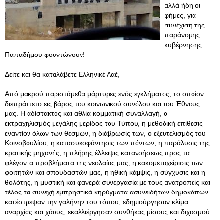
αλλά ήδη οι
φήμες, για
συνέχιση της
παράνομης
κυβέρνησης
Παπαδήμου φουντώνουν!
Δείτε και θα καταλάβετε Ελληνικέ Λαέ,
Από μακρού παριστάμεθα μάρτυρες ενός εγκλήματος, το οποίον
διεπράττετο εις βάρος του κοινωνικού συνόλου και του Έθνους
μας. Η αδίστακτος και αθλία κομματική συναλλαγή, ο
εκτραχηλισμός μεγάλης μερίδος του Τύπου, η μεθοδική επίθεσις
εναντίον όλων των θεσμών, η διάβρωσίς των, ο εξευτελισμός του
Κοινοβουλίου, η κατασυκοφάντησις των πάντων, η παράλυσις της
κρατικής μηχανής, η πλήρης έλλειψις κατανοήσεως προς τα
φλέγοντα προβλήματα της νεολαίας μας, η κακομεταχείρισις των
φοιτητών και σπουδαστών μας, η ηθική κάμψις, η σύγχυσις και η
θολότης, η μυστική και φανερά συνεργασία με τους ανατροπείς και
τέλος τα συνεχή εμπρηστικά κηρύγματα ασυνειδήτων δημοκόπων
κατέστρεψαν την γαλήνην του τόπου, εδημιούργησαν κλίμα
αναρχίας και χάους, εκαλλιέργησαν συνθήκας μίσους και διχασμού