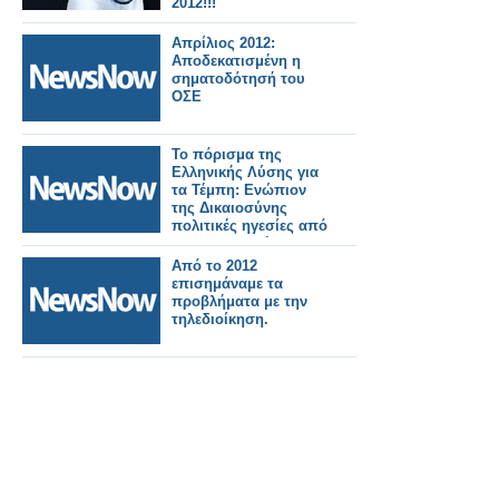
2012!!!
Απρίλιος 2012:
Αποδεκατισμένη η
σηματοδότησή του
ΟΣΕ
Το πόρισμα της
Ελληνικής Λύσης για
τα Τέμπη: Ενώπιον
της Δικαιοσύνης
πολιτικές ηγεσίες από
το 2012, στελέχη των
σιδηροδρομικών
Από το 2012
εταιρειών και
επισημάναμε τα
εργολάβοι
προβλήματα με την
τηλεδιοίκηση.