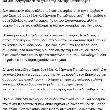
και μας ωδήγησαν εις το χείλος της εθνικής καταστροφής.
Δεν απέμεινεν πλέον άλλος τρόπος σωτηρίας από την επέμβασιν
του Στρατού μας (βάλε Κυβέρνηση Παπαδήμου εσύ).. Η επέμβασις
αύτη βεβαίως αποτελεί εκτροπήν εκ του Συντάγματος, αλλά η
εκτροπή αύτη ήτο επιβεβλημένη διά την σωτηρίαν της Πατρίδος.
Η σωτηρία της Πατρίδος είναι ο υπέρτατος νόμος.Αι εκλογαί, αι
οποίαι προεκηρύχθησαν, δεν ήτο δυνατόν να δώσουν την λύσιν εις
το υφιστάμενον αδιέξοδον. Πρώτον, διότι, υπό τας παρούσας
συνθήκας, ήτο αδύνατος η ομαλή διεξαγωγή των και, δεύτερον,
διότι οιονδήποτε και αν ήτο το αποτέλεσμα αυτών, θα ωδηγούμεθα
μοιραίως εις την αιματοχυσίαν και το χάος.
Δι’ αυτό επενέβη ο Στρατός (βάλε Κυβέρνηση Παπαδήμου εσύ). Διά
να ανακόψη την πορείαν προς την καταστροφήν, ένα βήμα προ της
αβύσσου. Εις ολόκληρον την Χώραν επικρατεί απόλυτος γαλήνη
και τάξις. Ο πρόεδρος και τα μέλη της Κυβερνήσεως
εστρατεύθησαν προς εκτέλεσιν του προς την Πατρίδα καθήκοντος.
Ποίοι είμεθα: Δεν ανήκομεν εις ουδέν πολιτικόν κόμμα, και ουδεμίαν
πολιτικήν παράταξιν είμεθα διατεθειμένοι να ευνοήσωμεν εις βάρος
της άλλης. Δεν ανήκομεν ούτε εις την οικονομικήν ολιγαρχίαν, την