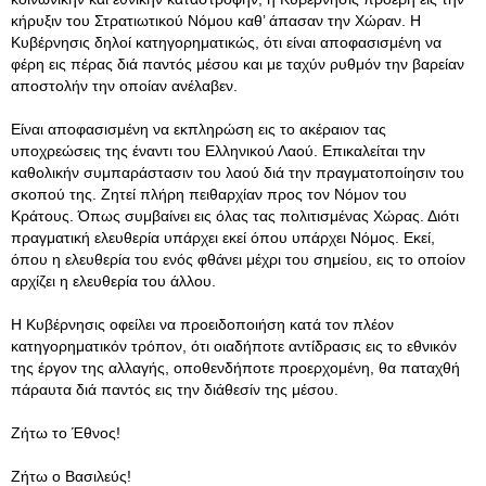
κήρυξιν του Στρατιωτικού Νόμου καθ’ άπασαν την Χώραν. Η
Κυβέρνησις δηλοί κατηγορηματικώς, ότι είναι αποφασισμένη να
φέρη εις πέρας διά παντός μέσου και με ταχύν ρυθμόν την βαρείαν
αποστολήν την οποίαν ανέλαβεν.
Είναι αποφασισμένη να εκπληρώση εις το ακέραιον τας
υποχρεώσεις της έναντι του Ελληνικού Λαού. Επικαλείται την
καθολικήν συμπαράστασιν του λαού διά την πραγματοποίησιν του
σκοπού της. Ζητεί πλήρη πειθαρχίαν προς τον Νόμον του
Κράτους. Όπως συμβαίνει εις όλας τας πολιτισμένας Χώρας. Διότι
πραγματική ελευθερία υπάρχει εκεί όπου υπάρχει Νόμος. Εκεί,
όπου η ελευθερία του ενός φθάνει μέχρι του σημείου, εις το οποίον
αρχίζει η ελευθερία του άλλου.
Η Κυβέρνησις οφείλει να προειδοποιήση κατά τον πλέον
κατηγορηματικόν τρόπον, ότι οιαδήποτε αντίδρασις εις το εθνικόν
της έργον της αλλαγής, οποθενδήποτε προερχομένη, θα παταχθή
πάραυτα διά παντός εις την διάθεσίν της μέσου.
Ζήτω το Έθνος!
Ζήτω ο Βασιλεύς!