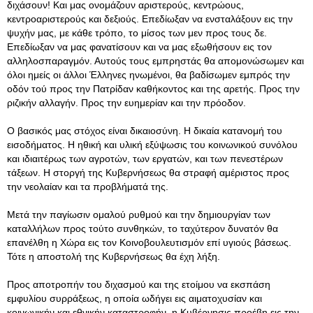
διχάσουν! Και μας ονομάζουν αριστερούς, κεντρώους,
κεντροαριστερούς και δεξιούς. Επεδίωξαν να ενσταλάξουν εις την
ψυχήν μας, με κάθε τρόπο, το μίσος των μεν προς τους δε.
Επεδίωξαν να μας φανατίσουν και να μας εξωθήσουν εις τον
αλληλοσπαραγμόν. Αυτούς τους εμπρηστάς θα απομονώσωμεν και
όλοι ημείς οι άλλοι Έλληνες ηνωμένοι, θα βαδίσωμεν εμπρός την
οδόν τού προς την Πατρίδαν καθήκοντος και της αρετής. Προς την
ριζικήν αλλαγήν. Προς την ευημερίαν και την πρόοδον.
Ο βασικός μας στόχος είναι δικαιοσύνη. Η δικαία κατανομή του
εισοδήματος. Η ηθική και υλική εξύψωσις του κοινωνικού συνόλου
και ιδιαιτέρως των αγροτών, των εργατών, και των πενεστέρων
τάξεων. Η στοργή της Κυβερνήσεως θα στραφή αμέριστος προς
την νεολαίαν και τα προβλήματά της.
Μετά την παγίωσιν ομαλού ρυθμού και την δημιουργίαν των
καταλλήλων προς τούτο συνθηκών, το ταχύτερον δυνατόν θα
επανέλθη η Χώρα εις τον Κοινοβουλευτισμόν επί υγιούς βάσεως.
Τότε η αποστολή της Κυβερνήσεως θα έχη λήξη.
Προς αποτροπήν του διχασμού και της ετοίμου να εκσπάση
εμφυλίου συρράξεως, η οποία ωδήγει εις αιματοχυσίαν και
κοινωνικήν και εθνικήν καταστροφήν, η Κυβέρνησις προέβη εις την