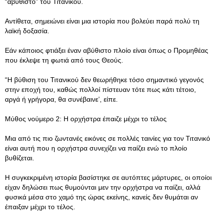
“αβύθιστο” του Τιτανικού.
Αντίθετα, σημειώνει είναι μια ιστορία που βολεύει παρά πολύ τη
λαϊκή δοξασία.
Εάν κάποιος φτιάξει έναν αβύθιστο πλοίο είναι όπως ο Προμηθέας
που έκλεψε τη φωτιά από τους Θεούς.
“Η βύθιση του Τιτανικού δεν θεωρήθηκε τόσο σημαντικό γεγονός
στην εποχή του, καθώς πολλοί πίστευαν τότε πως κάτι τέτοιο,
αργά ή γρήγορα, θα συνέβαινε’, είπε.
Μύθος νούμερο 2: Η ορχήστρα έπαιζε μέχρι το τέλος
Μια από τις πιο ζωντανές εικόνες σε πολλές ταινίες για τον Τιτανικό
είναι αυτή που η ορχήστρα συνεχίζει να παίζει ενώ το πλοίο
βυθίζεται.
Η συγκεκριμένη ιστορία βασίστηκε σε αυτόπτες μάρτυρες, οι οποίοι
είχαν δηλώσει πως θυμούνται μεν την ορχήστρα να παίζει, αλλά
φυσικά μέσα στο χαμό της ώρας εκείνης, κανείς δεν θυμάται αν
έπαιξαν μέχρι το τέλος.