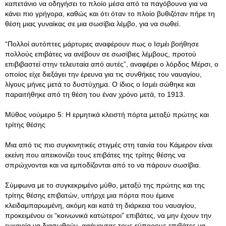
καπετάνιο να οδηγήσει το πλοίο μέσα από τα παγόβουνα για να
κάνει πιο γρήγορα, καθώς και ότι όταν το πλοίο βυθιζόταν πήρε τη
θέση μιας γυναίκας σε μια σωσίβια λέμβο, για να σωθεί.
“Πολλοί αυτόπτες μάρτυρες αναφέρουν πως ο Ισμέι βοήθησε
πολλούς επιβάτες να ανέβουν σε σωσίβιες λέμβους, προτού
επιβιβαστεί στην τελευταία από αυτές”, αναφέρει ο λόρδος Μέρσι, ο
οποίος είχε διεξάγει την έρευνα για τις συνθήκες του ναυαγίου,
λίγους μήνες μετά το δυστύχημα. Ο ίδιος ο Ισμέι σώθηκε και
παραιτήθηκε από τη θέση του έναν χρόνο μετά, το 1913.
Μύθος νούμερο 5: Η ερμητικά κλειστή πόρτα μεταξύ πρώτης και
τρίτης θέσης
Μια από τις πιο συγκινητικές στιγμές στη ταινία του Κάμερον είναι
εκείνη που απεικονίζει τους επιβάτες της τρίτης θέσης να
σπρώχνονται και να εμποδίζονται από το να πάρουν σωσίβια.
Σύμφωνα με το συγκεκριμένο μύθο, μεταξύ της πρώτης και της
τρίτης θέσης επιβατών, υπήρχε μια πόρτα που έμεινε
κλειδαμπαρωμένη, ακόμη και κατά τη διάρκεια του ναυαγίου,
προκειμένου οι “κοινωνικά κατώτεροι” επιβάτες, να μην έχουν την
ευκαιρία να διασωθούν, αφήνοντας τους εύπορους επιβάτες να