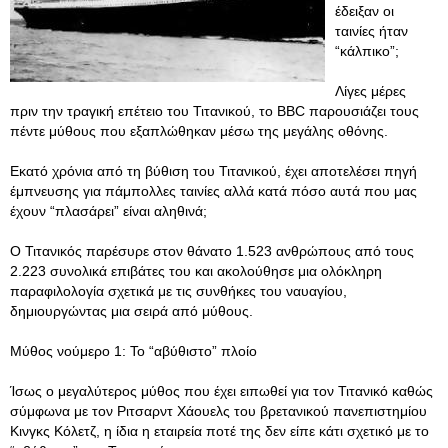
έδειξαν οι
ταινίες ήταν
“κάλπικο”;
Λίγες μέρες
πριν την τραγική επέτειο του Τιτανικού, το BBC παρουσιάζει τους
πέντε μύθους που εξαπλώθηκαν μέσω της μεγάλης οθόνης.
Εκατό χρόνια από τη βύθιση του Τιτανικού, έχει αποτελέσει πηγή
έμπνευσης για πάμπολλες ταινίες αλλά κατά πόσο αυτά που μας
έχουν “πλασάρει” είναι αληθινά;
Ο Τιτανικός παρέσυρε στον θάνατο 1.523 ανθρώπους από τους
2.223 συνολικά επιβάτες του και ακολούθησε μια ολόκληρη
παραφιλολογία σχετικά με τις συνθήκες του ναυαγίου,
δημιουργώντας μια σειρά από μύθους.
Μύθος νούμερο 1: Το “αβύθιστο” πλοίο
Ίσως ο μεγαλύτερος μύθος που έχει ειπωθεί για τον Τιτανικό καθώς
σύμφωνα με τον Ριτσαρντ Χάουελς του βρετανικού πανεπιστημίου
Κινγκς Κόλετζ, η ίδια η εταιρεία ποτέ της δεν είπε κάτι σχετικό με το