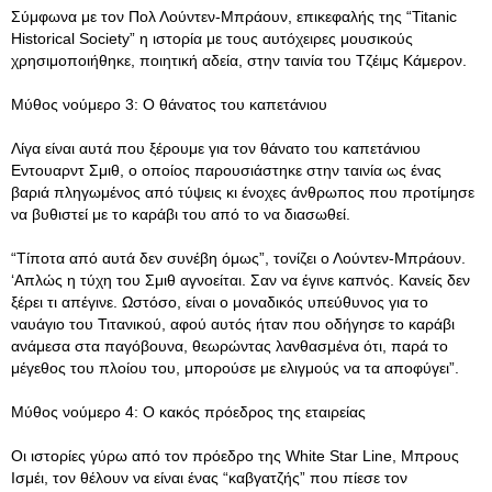
Σύμφωνα με τον Πολ Λούντεν-Μπράουν, επικεφαλής της “Titanic
Historical Society” η ιστορία με τους αυτόχειρες μουσικούς
χρησιμοποιήθηκε, ποιητική αδεία, στην ταινία του Τζέιμς Κάμερον.
Μύθος νούμερο 3: Ο θάνατος του καπετάνιου
Λίγα είναι αυτά που ξέρουμε για τον θάνατο του καπετάνιου
Εντουαρντ Σμιθ, ο οποίος παρουσιάστηκε στην ταινία ως ένας
βαριά πληγωμένος από τύψεις κι ένοχες άνθρωπος που προτίμησε
να βυθιστεί με το καράβι του από το να διασωθεί.
“Τίποτα από αυτά δεν συνέβη όμως”, τονίζει ο Λούντεν-Μπράουν.
‘Απλώς η τύχη του Σμιθ αγνοείται. Σαν να έγινε καπνός. Κανείς δεν
ξέρει τι απέγινε. Ωστόσο, είναι ο μοναδικός υπεύθυνος για το
ναυάγιο του Τιτανικού, αφού αυτός ήταν που οδήγησε το καράβι
ανάμεσα στα παγόβουνα, θεωρώντας λανθασμένα ότι, παρά το
μέγεθος του πλοίου του, μπορούσε με ελιγμούς να τα αποφύγει”.
Μύθος νούμερο 4: Ο κακός πρόεδρος της εταιρείας
Οι ιστορίες γύρω από τον πρόεδρο της White Star Line, Μπρους
Ισμέι, τον θέλουν να είναι ένας “καβγατζής” που πίεσε τον