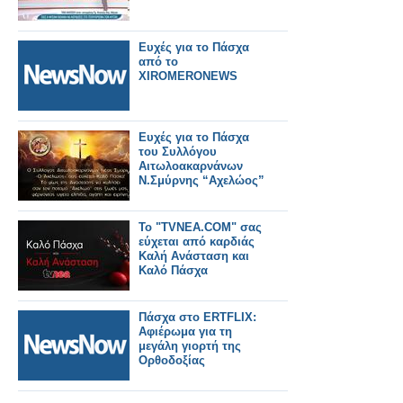
Ευχές για το Πάσχα
από το
XIROMERONEWS
Ευχές για το Πάσχα
του Συλλόγου
Αιτωλοακαρνάνων
Ν.Σμύρνης “Αχελώος”
Το "TVNEA.COM" σας
εύχεται από καρδιάς
Καλή Ανάσταση και
Καλό Πάσχα
Πάσχα στο ERTFLIX:
Αφιέρωμα για τη
μεγάλη γιορτή της
Ορθοδοξίας