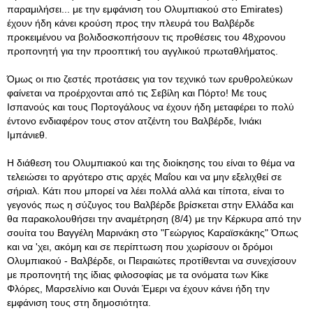
παραμιλήσει... με την εμφάνιση του Ολυμπιακού στο Emirates)
έχουν ήδη κάνει κρούση προς την πλευρά του Βαλβέρδε
προκειμένου να βολιδοσκοπήσουν τις προθέσεις του 48χρονου
προπονητή για την προοπτική του αγγλικού πρωταθλήματος.
Όμως οι πιο ζεστές προτάσεις για τον τεχνικό των ερυθρολεύκων
φαίνεται να προέρχονται από τις Σεβίλη και Πόρτο! Με τους
Ισπανούς και τους Πορτογάλους να έχουν ήδη μεταφέρει το πολύ
έντονο ενδιαφέρον τους στον ατζέντη του Βαλβέρδε, Ινιάκι
Ιμπάνιεθ.
Η διάθεση του Ολυμπιακού και της διοίκησης του είναι το θέμα να
τελειώσει το αργότερο στις αρχές Μαΐου και να μην εξελιχθεί σε
σήριαλ. Κάτι που μπορεί να λέει πολλά αλλά και τίποτα, είναι το
γεγονός πως η σύζυγος του Βαλβέρδε βρίσκεται στην Ελλάδα και
θα παρακολουθήσει την αναμέτρηση (8/4) με την Κέρκυρα από την
σουίτα του Βαγγέλη Μαρινάκη στο "Γεώργιος Καραϊσκάκης" Όπως
και να 'χει, ακόμη και σε περίπτωση που χωρίσουν οι δρόμοι
Ολυμπιακού - Βαλβέρδε, οι Πειραιώτες προτίθενται να συνεχίσουν
με προπονητή της ίδιας φιλοσοφίας με τα ονόματα των Κίκε
Φλόρες, Μαρσελίνιο και Ουνάι Έμερι να έχουν κάνει ήδη την
εμφάνιση τους στη δημοσιότητα.