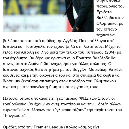
στην υπόθεση
παραμονής του
Ερνέστο
Βαλβέρδε στον
Ολυμπιακό, με
τον Ισπανό
τεχνικό να
βολιδοσκοπείται από ομάδες της Αγγλίας. Ποιοι σύλλογοι από
Ισπανία και Πορτογαλία τον έχουν ψηλά στη λίστα τους. Μέχρι το
τέλος του Απρίλη και λίγο μετά τον τελικό του Κυπέλλου (28/4) με
τον Ατρόμητο, θα ξέρουμε οριστικά αν ο Ερνέστο Βαλβέρδε θα
συνεχίσει στο Λιμάνι ή θα αναχωρήσει για άλλες πολιτείες. Ο
Ισπανός τεχνικός θα συζητήσει με τον Βαγγέλη Μαρινάκη, θα κάνει
κουβέντα και με την οικογένεια του και στη συνέχεια θα κληθεί να
δώσει μια ξεκάθαρη απάντηση στον πρόεδρο του Ολυμπιακού
σχετικά με την ανανέωση ή μη της συνεργασίας τους.
Ωστόσο, όπως αποκαλύπτει η εφημερίδα "ΦΩΣ των Σπορ", οι
ερυθρόλευκοι θα έχουν να αντιμετωπίσουν και την... όρεξη άλλων
ευρωπαϊκών συλλόγων που "γλυκοκοιτάζουν" την περίπτωση του
"Τσινγκούρι".
Ομάδες από την Premier League (πολύς κόσμος είχε