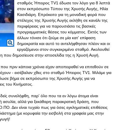
σταθμός Ήπειρος TV1 έδωσε τον λόγο για 8 λεπτά
στον εκπρόσωπο Τύπου της Χρυσής Αυγής, Ηλία
Κασιδιάρη. Επρόκειτο για τη μοναδική φορά που
στέλεχος της Χρυσής Αυγής εκλήθη σε κανάλι της
περιφέρειας για να παρουσιάσει τις βασικές
προγραμματικές θέσεις του κόμματος. Εκτός των
άλλων τόνισε ότι ζούμε σε μία κατ' επίφαση
δημοκρατία και αυτό το αντελήφθησαν πλέον και οι
εργαζόμενοι στον συγκεκριμένο σταθμό. Ακολουθεί
ση που δημοσίευσε στην ιστοσελίδα της η Χρυσή Αυγή.
 που πριν κάποια χρόνια είχαν αποπειραθεί να επιτεθούν σε
έχουν - εισέβαλαν χθες στο σταθμό Ήπειρος TV1. Μιλάμε για
 έδωσε βήμα σε εκπρόσωπο της Χρυσής Αυγής για να
εις του Κινήματος.
δείς συνελήφθη, παρ' όλο που τα εν λόγω άτομα είναι
λή ασυλία, αλλά για ξεκάθαρη παρακρατική δράση, που
ΠΟ. Δεν είναι τυχαίο πως για όσες εγκληματικές επιθέσεις
διάστημα (με κορυφαία την εισβολή στα γραφεία μας στην
αγωγή!