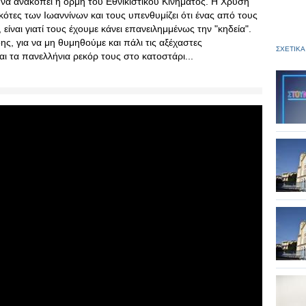
 να ανακοπεί η ορμή του Εθνικιστικού Κινήματος. Η Χρυσή
κότες των Ιωαννίνων και τους υπενθυμίζει ότι ένας από τους
ίναι γιατί τους έχουμε κάνει επανειλημμένως την "κηδεία".
ης, για να μη θυμηθούμε και πάλι τις αξέχαστες
ΣΧΕΤΙΚΑ
ι τα πανελλήνια ρεκόρ τους στο κατοστάρι...