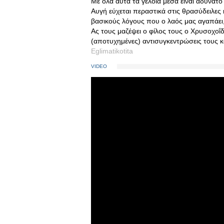
Με όλα αυτά τα γελοία μέσα είναι αδύνατο
Αυγή εύχεται περαστικά στις θρασύδειλες 
βασικούς λόγους που ο λαός μας αγαπάει, ε
Ας τους μαζέψει ο φίλος τους ο Χρυσοχοΐδ
(αποτυχημένες) αντισυγκεντρώσεις τους κα
Eglimatikotita
VIDEO