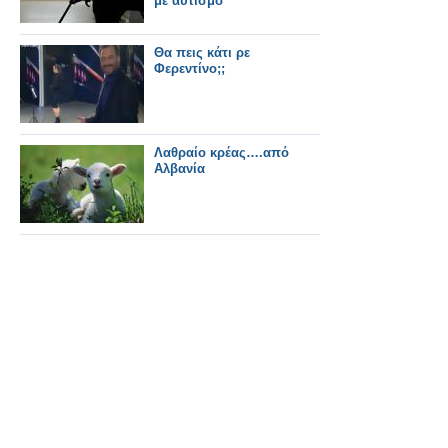
με αυτισμό
Θα πεις κάτι ρε
Φερεντίνο;;
Λαθραίο κρέας….από
Αλβανία