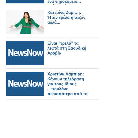
ένα γηροκομείο...
σκέτη τρέλα!
Κατερίνα Ζαρίφη:
Ήταν τρέλα η σεζόν
αλλά...
Είναι "τρελά" τα
λεφτά στη Σαουδική
Αραβία
Χριστίνα Λαμπίρη:
Kάνουν τηλεόραση
για τους ίδιους
...πουλάνε
περισσότερο από το
ίδιο το θέμα