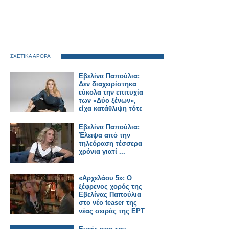
ΣΧΕΤΙΚΑ ΑΡΘΡΑ
Εβελίνα Παπούλια:
Δεν διαχειρίστηκα
εύκολα την επιτυχία
των «Δύο ξένων»,
είχα κατάθλιψη τότε
Εβελίνα Παπούλια:
Έλειψα από την
τηλεόραση τέσσερα
χρόνια γιατί ...
«Αρχελάου 5»: Ο
ξέφρενος χορός της
Εβελίνας Παπούλια
στο νέο teaser της
νέας σειράς της ΕΡΤ