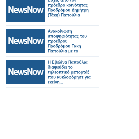
Ευχές απο τον
πρόεδρο κοινότητας
Προδρόμου Δημήτρη
(Τάκη) Παπούλια
Ανακοίνωση
υποψηφιότητας του
προέδρου
Προδρόμου Τακη
Παπούλια με το
συνδιασμο του
Αλεξάνδρου Σάββα
Η Εβελίνα Παπούλια
ΞΗΡΟΜΕΡΟ ΝΕΑ
διαψεύδει το
ΜΕΡΑ - ΚΑΘΑΡΑ
τηλεοπτικό ρεπορτάζ
ΧΕΡΙΑ
που κυκλοφόρησε για
εκείνη...