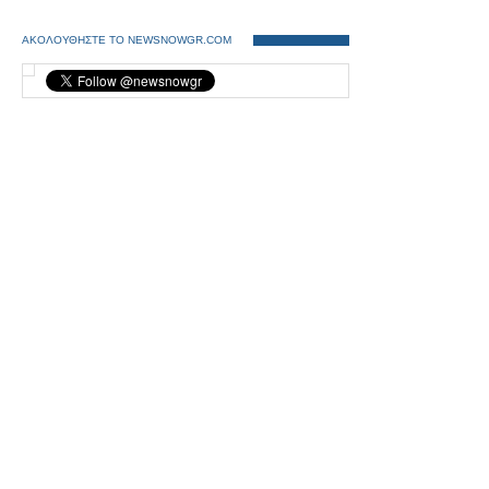
ΑΚΟΛΟΥΘΗΣΤΕ ΤΟ NEWSNOWGR.COM