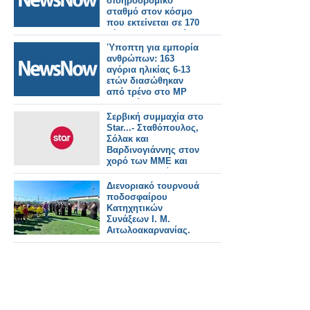
σιδηροδρομικό
σταθμό στον κόσμο
που εκτείνεται σε 170
γήπεδα ποδοσφαίρου
στην Κίνα.
Ύποπτη για εμπορία
ανθρώπων: 163
αγόρια ηλικίας 6-13
ετών διασώθηκαν
από τρένο στο MP
της Ινδίας.
Σερβική συμμαχία στο
Star...- Σταθόπουλος,
Σόλακ και
Βαρδινογιάννης στον
χορό των ΜΜΕ και
του ποδοσφαίρου
Διενοριακό τουρνουά
ποδοσφαίρου
Κατηχητικών
Συνάξεων Ι. Μ.
Αιτωλοακαρνανίας.