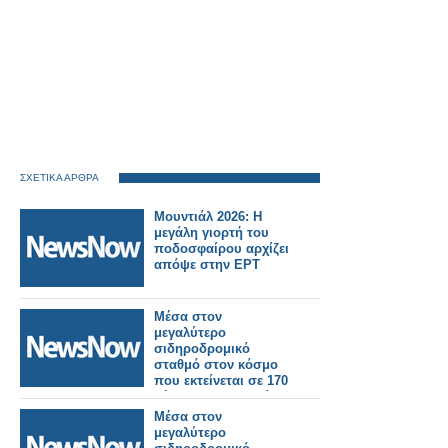
ΣΧΕΤΙΚΑ ΑΡΘΡΑ
Μουντιάλ 2026: H
μεγάλη γιορτή του
ποδοσφαίρου αρχίζει
απόψε στην ΕΡΤ
Μέσα στον
μεγαλύτερο
σιδηροδρομικό
σταθμό στον κόσμο
που εκτείνεται σε 170
γήπεδα ποδοσφαίρου
στην Κίνα.
Μέσα στον
μεγαλύτερο