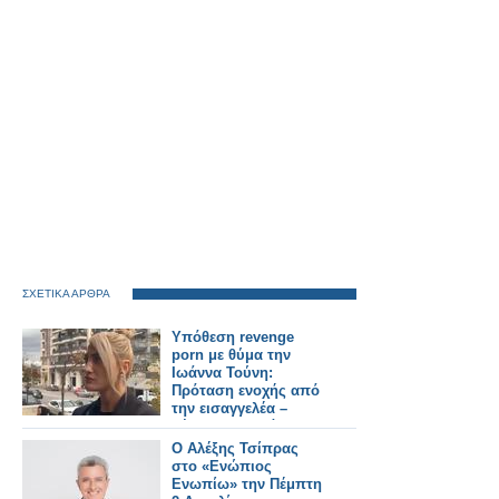
ΣΧΕΤΙΚΑ ΑΡΘΡΑ
Υπόθεση revenge
porn με θύμα την
Ιωάννα Τούνη:
Πρόταση ενοχής από
την εισαγγελέα –
Ξέσπασε σε δάκρυα
στο δικαστήριο
O Αλέξης Τσίπρας
στο «Ενώπιος
Ενωπίω» την Πέμπτη