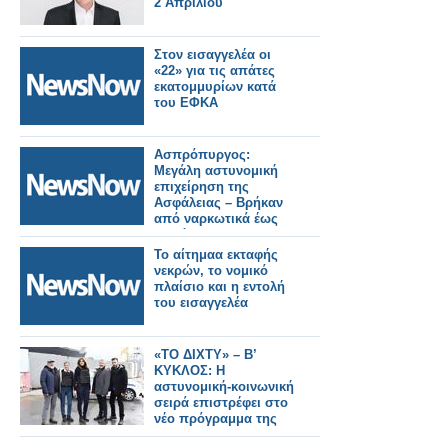
2 Απριλίου
Στον εισαγγελέα οι
«22» για τις απάτες
εκατομμυρίων κατά
του ΕΦΚΑ
Ασπρόπυργος:
Μεγάλη αστυνομική
επιχείρηση της
Ασφάλειας – Βρήκαν
από ναρκωτικά έως
υλικό του ΟΣΕ
Το αίτημαα εκταφής
νεκρών, το νομικό
πλαίσιο και η εντολή
του εισαγγελέα
«ΤΟ ΔΙΧΤΥ» – Β’
ΚΥΚΛΟΣ: Η
αστυνομική-κοινωνική
σειρά επιστρέφει στο
νέο πρόγραμμα της
ΕΡΤ