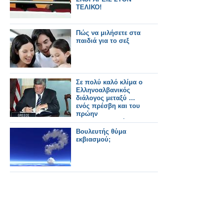
ΤΕΛΙΚΟ!
Πώς να μιλήσετε στα
παιδιά για το σεξ
Σε πολύ καλό κλίμα ο
Ελληνοαλβανικός
διάλογος μεταξύ …
ενός πρέσβη και του
πρώην
πρωθυπουργού της
Αλβανίας
Βουλευτής θύμα
εκβιασμού;