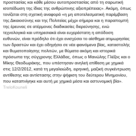
προστασίας και κάθε μέσου αυτοπροστασίας από τη σαρωτική
ισοπέδωση της ίδιας της ανθρώπινης αξιοπρέπειας». Ακόμη, όπως
τονίζεται στη σχετική αναφορά «η μη αποτελεσματική παρέμβαση
της Δικαιοσύνης και της Πολιτείας μέχρι σήμερα και η παραπομπή
της έρευνας σε ατέρμονες διαδικασίες διερεύνησης, ενώ
τεχνολογικά και υπηρεσιακά είναι ευχερέστατη η απόδοση
ευθυνών, είναι πρόδηλο ότι έχει ενισχύσει το αίσθημα ατιμωρησίας
των δραστών και έχει οδηγήσει σε νέα φαινόμενα βίας, καταστολής
και θυματοποίησης πολιτών, με θύματα ακόμη και ιστορικά
πρόσωπα της σύγχρονης Ελλάδας, όπως ο Μανώλης Γλέζος και ο
Μίκης Θεοδωράκης, που υπέστησαν ανηλεή επίθεση με χημικά
στις 12/2/2012, κατά τη μεγαλειώδη, ειρηνική, μαζική συγκέντρωση
αντίθεσης και αντίστασης στην ψήφιση του δεύτερου Μνημονίου,
που καταπνίγηκε και αυτή με χημικά μέσα και αστυνομική βία».
TreloKouneli