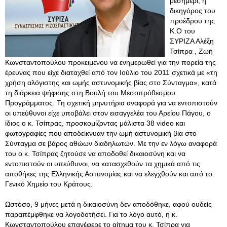
μεσημέρι, η
δικηγόρος του
προέδρου της
Κ.Ο του
ΣΥΡΙΖΑ Αλέξη
Τσίπρα , Ζωή
Κωνσταντοπούλου προκειμένου να ενημερωθεί για την πορεία της
έρευνας που είχε διαταχθεί από τον Ιούλιο του 2011 σχετικά με «τη
χρήση αλόγιστης και ωμής αστυνομικής βίας στο Σύνταγμα», κατά
τη διάρκεια ψήφισης στη Βουλή του Μεσοπρόθεσμου
Προγράμματος. Τη σχετική μηνυτήρια αναφορά για να εντοπιστούν
οι υπεύθυνοι είχε υποβάλει στον εισαγγελέα του Αρείου Πάγου, ο
ίδιος ο κ. Τσίπρας, προσκομίζοντας μάλιστα 38 video και
φωτογραφίες που αποδείκνυαν την ωμή αστυνομική βία στο
Σύνταγμα σε βάρος αθώων διαδηλωτών. Με την εν λόγω αναφορά
του ο κ. Τσίπρας ζητούσε να αποδοθεί δικαιοσύνη και να
εντοπιστούν οι υπεύθυνοι, να κατασχεθούν τα χημικά από τις
αποθήκες της Ελληνικής Αστυνομίας και να ελεγχθούν και από το
Γενικό Χημείο του Κράτους.
Ωστόσο, 9 μήνες μετά η δικαιοσύνη δεν αποδόθηκε, αφού ουδείς
παραπέμφθηκε να λογοδοτήσει
. Για το λόγο αυτό, η κ.
Κωνσταντοπούλου επανέφερε το αίτημα του κ. Τσίπρα για