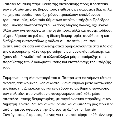
«αποτελεσματική παρέμβαση της Δικαιοσύνης προς προστασία
των πολιτών από εις βάρος τους επιθέσεις με σωματική βία, όπλα
και χημικές ουσίες, που όχι μόνον προκαλούν επικίνδυνους
τραυματισμούς, τελευταίο θύμα των οποίων υπήρξε ο Πρόεδρος
της Ένωσης Φωτορεπόρτερ Ελλάδος Μάριος Λώλος, όχι μόνον
βλάπτουν ανεπανόρθωτα την υγεία τους, αλλά και παρεμποδίζουν
μέχρι πλήρους ασφυξίας, τη δίκαιη διαμαρτυρία, συνάθροιση και
διαδήλωση εκατοντάδων χιλιάδων συμπολιτών μας, που
αντιτίθενται σε όσα αντισυνταγματικά δρομολογούνται στα πλαίσια
της στερούμενης κάθε νομιμοποίησης μνημονιακής πολιτικής και
έχουν εξουθενωθεί από τα αλλεπάλληλα μέτρα αφαίμαξής τους,
παραβίασης των δικαιωμάτων τους και ισοπέδωσης της υπάρξής
τους».
Σύμφωνα με τη νέα αναφορά του κ. Τσίπρα «τα φαινόμενα τέτοιας
ακραίας αστυνομικής βίας συνιστούν αναμφίβολα μέσο κατάλυσης
της ίδιας της Δημοκρατίας και ενισχύουν το αίσθημα απόγνωσης
των πολιτών, που νιώθουν απογυμνωμένοι από κάθε μέσο
αποτελεσματικής διαμαρτυρίας, με συγκλονιστικό παράδειγμα τον
Δημήτρη Χριστούλα, τον συνάνθρωπο και συμπολίτη μας που πριν
από 5 ημέρες αφαίρεσε την ίδια του τη ζωή στην Πλατεία
Συντάγματος, διαμαρτυρόμενος για την αποστέρηση κάθε έννομης