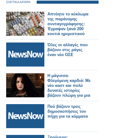
ΣΧΕΤΙΚΑ ΑΡΘΡΑ
Απτόητο το κύκλωμα
της παράνομης
συνταγογράφησης:
Έγραψαν ξανά 200
κουτιά ηρεμιστικού
στο ΑΜΚΑ του ίδιου
ασθενή
Όλες οι αλλαγές που
βάζουν στις ράγες
έναν νέο ΟΣΕ
Η μάγισσα-
Φλεγόμενη καρδιά: Με
νέο καστ και πολύ
δυνατές ιστορίες
βάζουν πλώρη για μια
συναρπαστική σεζόν
Πού βάζουν τρεις
δημοσκοπήσεις τον
πήχη για τα κόμματα
Ξηρόμερο: