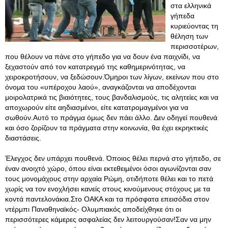
στα ελληνικά
γήπεδα
κυριεύοντας τη
θέληση των
περισσοτέρων,
που θέλουν να πάνε στο γήπεδο για να δουν ένα παιχνίδι, να
ξεχαστούν από τον κατατρεγμό της καθημερινότητας, να
χειροκροτήσουν, να ξεδώσουν.Όμηροι των λίγων, εκείνων που στο
όνομα του «υπέροχου λαού», αναγκάζονται να αποδέχονται
μοιρολατρικά τις βιαιότητες, τους βανδαλισμούς, τις αλητείες και να
αποχωρούν είτε αηδιασμένοι, είτε κατατρομαγμένοι για να
σωθούν.Αυτό το πράγμα όμως δεν πάει άλλο. Δεν οδηγεί πουθενά
και όσο ζορίζουν τα πράγματα στην κοινωνία, θα έχει εκρηκτικές
διαστάσεις.
Έλεγχος δεν υπάρχει πουθενά. Όποιος θέλει περνά στο γήπεδο, σε
έναν ανοιχτό χώρο, όπου είναι εκτεθειμένοι όσοι αγωνίζονται σαν
τους μονομάχους στην αρχαία Ρώμη, οτιδήποτε θέλει και το πετά
χωρίς να τον ενοχλήσει κανείς στους κινούμενους στόχους με τα
κοντά παντελονάκια.Στο ΟΑΚΑ και τα πρόσφατα επεισόδια στον
ντέρμπι Παναθηναϊκός- Ολυμπιακός αποδείχθηκε ότι οι
περισσότερες κάμερες ασφαλείας δεν λειτουργούσαν!Σαν να μην