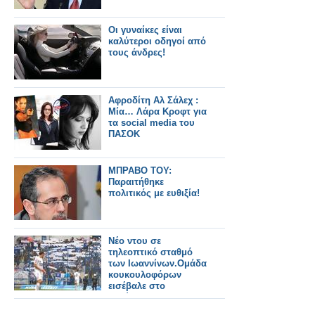
Οι γυναίκες είναι
καλύτεροι οδηγοί από
τους άνδρες!
Αφροδίτη Αλ Σάλεχ :
Μία… Λάρα Κροφτ για
τα social media του
ΠΑΣΟΚ
ΜΠΡΑΒΟ ΤΟΥ:
Παραιτήθηκε
πολιτικός με ευθιξία!
Νέο ντου σε
τηλεοπτικό σταθμό
των Ιωαννίνων.Ομάδα
κουκουλοφόρων
εισέβαλε στο
στούντιο του
IoanninaTV και τα