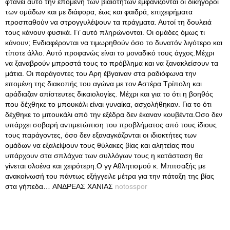
φτάνει αυτό την επομένη των βιαιοτήτων εμφανίζονται οι δικηγόροι
των ομάδων και με διάφορα, έως και φαιδρά, επιχειρήματα
προσπαθούν να στρογγυλέψουν τα πράγματα
. Αυτοί τη δουλειά
τους κάνουν φυσικά. Γι’ αυτό πληρώνονται. Οι ομάδες όμως τι
κάνουν; Ενδιαφέρονται να τιμωρηθούν όσο το δυνατόν λιγότερο και
τίποτε άλλο. Αυτό προφανώς είναι το μοναδικό τους άγχος.Μέχρι
να ξαναβρούν μπροστά τους το πρόβλημα και να ξανακλείσουν τα
μάτια. Οι παράγοντες του Αρη έβγαιναν στα ραδιόφωνα την
επομένη της διακοπής του αγώνα με τον Αστέρα Τρίπολη και
αράδιαζαν απίστευτες δικαιολογίες. Μέχρι και για το ότι η βοηθός
που δέχθηκε το μπουκάλι είναι γυναίκα, ασχολήθηκαν. Για το ότι
δέχθηκε το μπουκάλι από την εξέδρα δεν έκαναν κουβέντα.Οσο δεν
υπάρχει σοβαρή αντιμετώπιση του προβλήματος από τους ίδιους
τους παράγοντες, όσο δεν εξαναγκάζονται οι ιδιοκτήτες των
ομάδων να εξαλείψουν τους θύλακες βίας και αλητείας που
υπάρχουν στα σπλάχνα των συλλόγων τους η κατάσταση θα
γίνεται ολοένα και χειρότερη.Ο γγ Αθλητισμού κ. Μπιτσαξής με
ανακοίνωσή του πάντως εξήγγειλε μέτρα για την πάταξη της βίας
στα γήπεδα… ΑΝΔΡΕΑΣ ΧΑΝΙΑΣ
notosspor