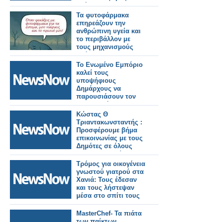
ακόμα και σε
βαγόνια–ψυγεία του
Τα φυτοφάρμακα
ΟΣΕ!
επηρεάζουν την
ανθρώπινη υγεία και
το περιβάλλον με
τους μηχανισμούς
δράσης τους και
αποτελούν κίνδυνο
Το Ενωμένο Εμπόριο
για τους επικονιαστές
καλεί τους
υποψήφιους
Δημάρχους να
παρουσιάσουν τον
σχεδιασμό και τους
στόχους τους για την
Κώστας Θ
επόμενη μέρα της
Τριαντακωνσταντής :
πόλης μας.
Προσφέρουμε βήμα
επικοινωνίας με τους
Δημότες σε όλους
τους Υποψηφίους
Δημάρχους και σε
Τρόμος για οικογένεια
όλους ( πλην δύο)
γνωστού γιατρού στα
τους Υποψηφίους
Χανιά: Τους έδεσαν
Δημοτικούς και
και τους λήστεψαν
Τοπικούς
μέσα στο σπίτι τους
Συμβούλους. Δωρεάν
η περίληψη του
MasterChef- Τα πιάτα
δεύτερου βιβλίου μου
των παίκτων