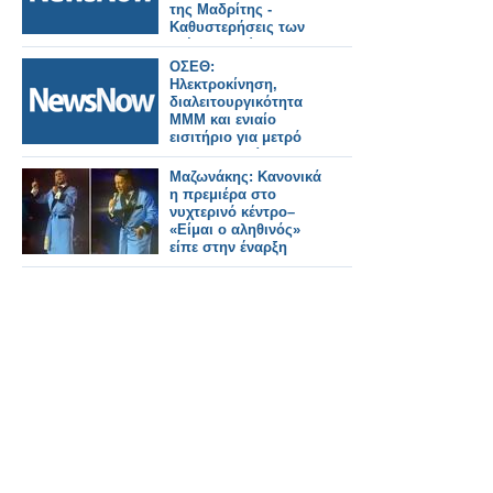
της Μαδρίτης -
Καθυστερήσεις των
τρένων σε ώρες
αιχμής.
ΟΣΕΘ:
Ηλεκτροκίνηση,
διαλειτουργικότητα
ΜΜΜ και ενιαίο
εισιτήριο για μετρό
και λεωφορεία στη
Θεσσαλονίκη
Μαζωνάκης: Κανονικά
η πρεμιέρα στο
νυχτερινό κέντρο–
«Είμαι ο αληθινός»
είπε στην έναρξη