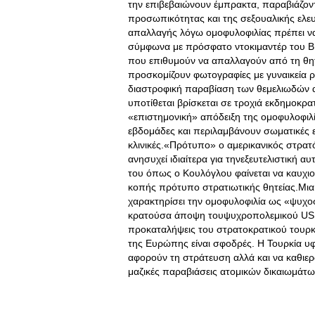
την επιβεβαιώνουν έμπρακτα, παραβιάζοντ
προσωπικότητας και της σεξουαλικής ελευ
απαλλαγής λόγω ομοφυλοφιλίας πρέπει να
σύμφωνα με πρόσφατο ντοκιμαντέρ του BB
που επιθυμούν να απαλλαγούν από τη θητ
προσκομίζουν φωτογραφίες με γυναικεία 
διαστροφική παραβίαση των θεμελιωδών 
υποτίθεται βρίσκεται σε τροχιά εκδημοκρατ
«επιστημονική» απόδειξη της ομοφυλοφιλ
εβδομάδες και περιλαμβάνουν σωματικές εξ
κλινικές.«Πρότυπο» o αμερικανικός στρατ
ανησυχεί ιδιαίτερα για τηνεξευτελιστική
του όπως ο Κουλόγλου φαίνεται να καυχιού
κοπής πρότυπο στρατιωτικής θητείας.Μια 
χαρακτηρίσει την ομοφυλοφιλία ως «ψυχοσ
κρατούσα άποψη τουψυχροπολεμικού US Arm
προκαταλήψεις του στρατοκρατικού τουρκ
της Ευρώπης είναι σφοδρές. Η Τουρκία υφί
αφορούν τη στράτευση αλλά και να καθιερώ
μαζικές παραβιάσεις ατομικών δικαιωμάτ