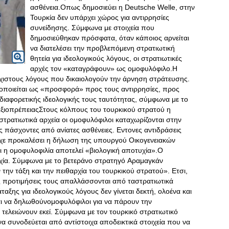
ασθένεια.Οπως δημοσιεύει η Deutsche Welle, στην
Τουρκία δεν υπάρχει χώρος για αντιρρησίες
συνείδησης. Σύμφωνα με στοιχεία που
δημοσιεύθηκαν πρόσφατα, όταν κάποιος αρνείται
να διατελέσει την προβλεπόμενη στρατιωτική
θητεία για ιδεολογικούς λόγους, οι στρατιωτικές
αρχές τον «καταγράφουν» ως ομοφυλόφιλο.Η
άχιστους λόγους που δικαιολογούν την άρνηση στράτευσης.
οποιείται ως «προσφορά» προς τους αντιρρησίες, προς
ιαφορετικής ιδεολογικής τους ταυτότητας, σύμφωνα με το
αξιοπρέπειαςΣτους κόλπους του τουρκικού στρατού η
 στρατιωτικά αρχεία οι ομοφυλόφιλοι καταχωρίζονται στην
ς πάσχοντες από ανίατες ασθένειες. Εντονες αντιδράσεις
είχε προκαλέσει η δήλωση της υπουργού Οικογενειακών
 η ομοφυλοφιλία αποτελεί «βιολογική αποτυχία».Ο
ρχία. Σύμφωνα με το βετεράνο στρατηγό Αραμαγκάν
την τάξη και την πειθαρχία του τουρκικού στρατού». Ετσι,
ς προτιμήσεις τους απαλλάσσονται από ταστρατιωτικά
αξης για ιδεολογικούς λόγους δεν γίνεται δεκτή, ολοένα και
αι να δηλωθούνομοφυλόφιλοι για να πάρουν την
τελειώνουν εκεί. Σύμφωνα με τον τουρκικό στρατιωτικό
α συνοδεύεται από αντίστοιχα αποδεικτικά στοιχεία που να