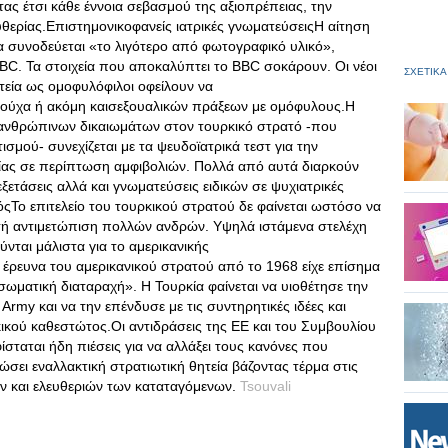
ας έτσι κάθε έννοια σεβασμού της αξιοπρέπειας, την
θερίας.Επιστημονικοφανείς ιατρικές γνωματεύσειςΗ αίτηση
 συνοδεύεται «το λιγότερο από φωτογραφικό υλικό»,
C. Τα στοιχεία που αποκαλύπτει το ΒΒC σοκάρουν. Οι νέοι
ΣΧΕΤΙΚΑ
εία ως ομοφυλόφιλοι οφείλουν να
ρούχα ή ακόμη καισεξουαλικών πράξεων με ομόφυλους.Η
ανθρώπινων δικαιωμάτων στον τουρκικό στρατό -που
ισμού- συνεχίζεται με τα ψευδοϊατρικά τεστ για την
ίας σε περίπτωση αμφιβολιών. Πολλά από αυτά διαρκούν
ετάσεις αλλά και γνωματεύσεις ειδικών σε ψυχιατρικές
όςΤο επιτελείο του τουρκικού στρατού δε φαίνεται ωστόσο να
 αυτή αντιμετώπιση πολλών ανδρών. Υψηλά ιστάμενα στελέχη
νται μάλιστα για το αμερικανικής
έρευνα του αμερικανικού στρατού από το 1968 είχε επίσημα
ωματική διαταραχή». Η Τουρκία φαίνεται να υιοθέτησε την
y και να την επένδυσε με τις συντηρητικές ιδέες και
ικού καθεστώτος.Oι αντιδράσεις της ΕΕ και του Συμβουλίου
σταται ήδη πιέσεις για να αλλάξει τους κανόνες που
σει εναλλακτική στρατιωτική θητεία βάζοντας τέρμα στις
ων και ελευθεριών των καταταγόμενων.
Tsouvali