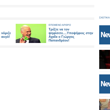
ΣΧΕΤΙΚΑ
ΕΠΟΜΕΝΟ ΑΡΘΡΟ
Τρέξτε να τον
 νόμιζε
ψηφίσετε....Υποψήφιος στην
 αυγό!
Αχαΐα ο Γιώργος
Παπανδρέου!