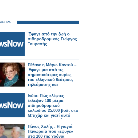
 ΑΡΘΡΑ
Έφυγε από την ζωή ο
σιδηροδρομικός Γιώργος
Τουρασής.
Πέθανε η Μάρω Κοντού –
Έφυγε μια από τις
σημαντικότερες κυρίες
του ελληνικού θεάτρου,
τηλεόρασης και
κινηματογράφου
Ινδία: Πώς κλέφτες
έκλεψαν 100 μέτρα
σιδηροδρομικού
καλωδίου 25.000 βολτ στο
Μπιχάρ και γιατί αυτό
συμβαίνει συνεχώς.
Πάνος Χολής : Η γιαγιά
Πανωραία που «έφυγε»
στα 100 της χρόνια