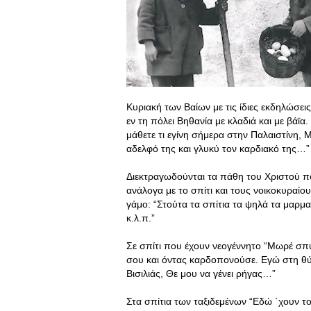
Κυριακή των Βαίων με τις ίδιες εκδηλώσει
εν τη πόλει Βηθανία με κλαδιά και με βάϊα
μάθετε τι εγίνη σήμερα στην Παλαιστίνη, 
αδελφό της και γλυκύ τον καρδιακό της…”
Διεκτραγωδούνται τα πάθη του Χριστού πο
ανάλογα με το σπίτι και τους νοικοκυραί
γάμo: “Στούτα τα σπίτια τα ψηλά τα μαρμ
κ.λ.π.”
Σε σπίτι που έχουν νεογέννητο “Μωρέ σπ
σου και όντας καρδοπονούσε. Εγώ στη θύ
Βισιλιάς, Θε μου να γένει ρήγας…”
Στα σπίτια των ταξιδεμένων “Εδώ ΄χουν το