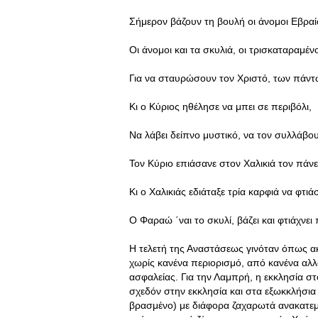
Σήμερον βάζουν τη βουλή οι άνομοι Εβραίο
Οι άνομοι και τα σκυλιά, οι τρισκαταραμένο
Για να σταυρώσουν τον Χριστό, των πάντ
Κι ο Κύριος ηθέλησε να μπει σε περιβόλι,
Να λάβει δείπνο μυστικό, να τον συλλάβου
Τον Κύριο επιάσανε στον Χαλικιά τον πάνε
Κι ο Χαλικιάς εδιάταξε τρία καρφιά να φτιά
Ο Φαραώ ΄ναι το σκυλί, βάζει και φτιάχνει 
Η τελετή της Αναστάσεως γινόταν όπως ακ
χωρίς κανένα περιορισμό, από κανένα αλλ
ασφαλείας. Για την Λαμπρή, η εκκλησία στο
σχεδόν στην εκκλησία και στα εξωκκλήσια 
βρασμένο) με διάφορα ζαχαρωτά ανακατεμέ