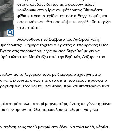
σπίτια κουδουνίζοντας με διαφόρων ειδών
κουδούνια στα χέρια και ψάλλοντας "Φευγάστε
φίδια και γκουστερίδια, έφτασε ο Βαγγελισμός και
σας επλάκωσε. Θα σας κόψει το κεφάλι, θα το ρίξει
στο ποτάμι”.
Ακολουθούσε το Σάββατο του Λαζάρου και η
ς ψάλλοντας: “Σήμερα έρχεται ο Χριστός ο επουράνιος Θεός,
. Bγείτε σας παρακαλούμε για να σας διηγηθούμε για να
Μάρθα κλαίει και Μαρία έξω από την Βηθανία, Λάζαρον τον
ικίλοντας τα λεγόμενά τους με διάφορα στιχουργήματα
ους και ψέλνοντας όπως π.χ στο σπίτι που έχουν πρόσφατο
αροχτισμένα, εδώ κοιμούνται νιόγαμπρα και νιοστεφανωμένα
υρί σπυρόπουλο, σπυρί μαργαριτάρι, όντας σε γέννα η μάνα
ρα στεκόμουν, το Θιό παρακαλούσα, Θε μου να γένει
ν αφέντη τους πολύ μακριά στα ξένα. Να πάει καλά, νάρθει