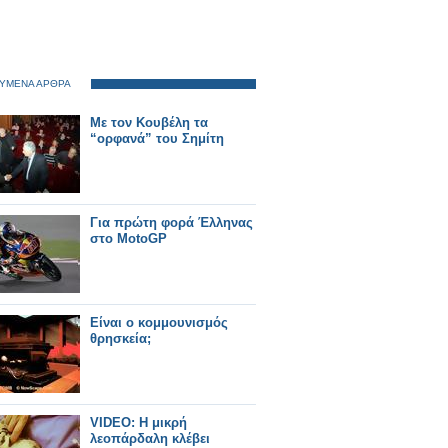
ΥΜΕΝΑ ΑΡΘΡΑ
Με τον Κουβέλη τα
“ορφανά” του Σημίτη
Για πρώτη φορά Έλληνας
στο MotoGP
Είναι ο κομμουνισμός
θρησκεία;
VIDEO: Η μικρή
λεοπάρδαλη κλέβει