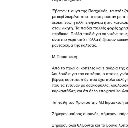
Έβαφαν τ’ αυγά της Πασχαλιάς, τα στόλιζ
με κερί λιωμένο που το αφαιρούσαν μετά 
λευκά, ενώ η άλλη επιφάνεια ήταν κατακόκ
στον νικητή. Τα παιδιά πολλές φορές χρ
πέρδικας. Πολλά παιδιά για να νικάνε το
είναι πιο γερά από τ’ άλλα ή έβαφαν κόκκιν
μαντάρισμα της κάλτσας.
Μ.Παρασκευή
Από το πρωί οι κοπέλες και τ΄αγόρια της 
λουλούδια για τον επιτάφιο, ο οποίος γιν
βέργες κουτσουπιάς που έχει πολύ ευλύγι
που τα έντυναν με δαφνόφυλλα, λουλούδια
καρκαντζέλες και ότι άλλο εποχιακό λουλο
Τα πάθη του Χριστού την Μ.Παρασκευή οι 
Σήμερον μαύρος ουρανός, σήμερον μαύρη
Σήμερον όλοι θλίβονται και τα βουνά λυπο