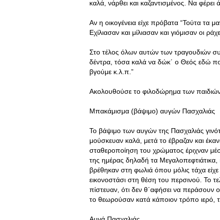
καλά, νάρθει και καζαντισμένος. Να φέρει 
Αν η οικογένεια είχε πρόβατα “Τούτα τα μα
Εχίλιασαν και μίλιασαν και γιόμισαν οι ράχε
Στο τέλος όλων αυτών των τραγουδιών συν
δέντρα, τόσα καλά να δώκ΄ ο Θεός εδώ π
βγούμε κ.λ.π.”
Ακολουθούσε το φιλοδώρημα των παιδιών α
Μπακάμισμα (βάψιμο) αυγών Πασχαλιάς
Το βάψιμο των αυγών της Πασχαλιάς γινότ
μούσκευαν καλά, μετά το έβραζαν και έκαν
σταθεροποίηση του χρώματος έριχναν μέσα
της ημέρας δηλαδή τα Μεγαλοπεφτιάτικα,
βρέθηκαν στη φωλιά όπου μόλις τάχα είχε
εικονοστάσι στη θέση του περσινού. Το τε
πίστευαν, ότι δεν θ΄αφήσει να περάσουν 
το θεωρούσαν κατά κάποιον τρόπο ιερό, τ
Αυγά Πασχαλιάς