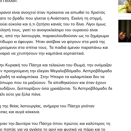
α Πολλά».
ανοί είναι ανοιχτοί όταν πρόκειται να ειπωθεί το Χριστός
το το βράδυ που γίνεται η Ανάσταση. Εκείνη τη στιγμή,
ύει εύκολα και ό,τι ζητήσει κανείς του το δίνει. Λίγοι όμως
ή τους, γιατί το ανοιγοκλείσιμο του ουρανού είναι
νας, από την λειτουργία, παρακολουθούσαν ως το ξημέρωμα
ντίδωρο κι έφευγαν. Ήταν ασέβεια να φύγουν στα μισά της
χαρούμενοι στα σπίτια τους. Τα παιδιά έμεναν παραπάνω και
αναριό να χτυπήσουν την καμπάνα εορταστικά.
ην Κυριακή του Πάσχα και τελειώνει του Θωμά, την ονόμαζαν
ν προηγούμενη την έλεγαν Μεγαλοβδόμαδο. Ασπροβδόμαδο
ηλαδή τα καλαμπόκια. Στην Ήπειρο τα καλαμπόκια δεν τα
ινόπωρο που τα μαζεύουν. Τα αποθηκεύουν και όταν έχουν
υδίζουν, ξεσπειρίζουν όσα χρειάζονται. Το Ασπροβδόμαδο δε
λι ούτε για ξύλα πάνε.
η της θείας λειτουργίας, ανήμερα του Πάσχα γινόταν
ιες και αυγά κόκκινα.
ψηναν την Δευτέρα του Πάσχα όπου πρώτος και καλύτερος τη
 παπάς για να αγιάσει το αρνί και φυσικά να πάρει και το