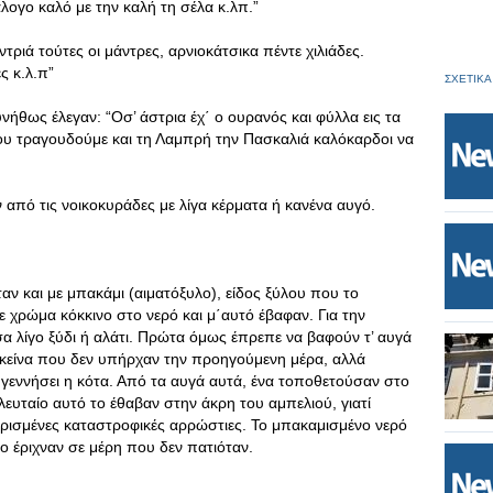
άλογο καλό με την καλή τη σέλα κ.λπ.”
ντριά τούτες οι μάντρες, αρνιοκάτσικα πέντε χιλιάδες.
ς κ.λ.π”
ΣΧΕΤΙΚΑ
ήθως έλεγαν: “Οσ’ άστρια έχ΄ ο ουρανός και φύλλα εις τα
ου τραγουδούμε και τη Λαμπρή την Πασκαλιά καλόκαρδοι να
πό τις νοικοκυράδες με λίγα κέρματα ή κανένα αυγό.
αν και με μπακάμι (αιματόξυλο), είδος ξύλου που το
ε χρώμα κόκκινο στο νερό και μ΄αυτό έβαφαν. Για την
 λίγο ξύδι ή αλάτι. Πρώτα όμως έπρεπε να βαφούν τ’ αυγά
 κείνα που δεν υπήρχαν την προηγούμενη μέρα, αλλά
 γεννήσει η κότα. Από τα αυγά αυτά, ένα τοποθετούσαν στο
λευταίο αυτό το έθαβαν στην άκρη του αμπελιού, γιατί
ορισμένες καταστροφικές αρρώστιες. Το μπακαμισμένο νερό
ο έριχναν σε μέρη που δεν πατιόταν.