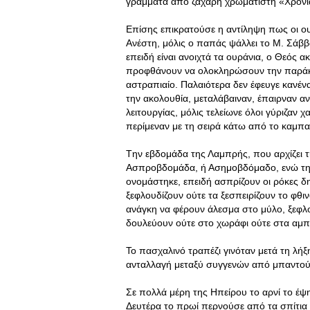
γράμματα από ζάχαρη χρωματιστή «Χρόνι
Επίσης επικρατούσε η αντίληψη πως οι ουρ
Ανέστη, μόλις ο παπάς ψάλλει το Μ. Σάββα
επειδή είναι ανοιχτά τα ουράνια, ο Θεός ακο
προφθάνουν να ολοκληρώσουν την παράκλησ
αστραπιαίο. Παλαιότερα δεν έφευγε κανέ
την ακολουθία, μεταλάβαιναν, έπαιρναν α
λειτουργίας, μόλις τελείωνε όλοι γύριζαν 
περίμεναν με τη σειρά κάτω από το καμπ
Tην εβδομάδα της Λαμπρής, που αρχίζει τ
Ασπροβδομάδα, ή Ασημοβδόμαδο, ενώ τη
ονομάστηκε, επειδή ασπρίζουν οι ρόκες δ
ξεφλουδίζουν ούτε τα ξεσπειρίζουν το φθ
ανάγκη να φέρουν άλεσμα στο μύλο, ξεφλο
δουλεύουν ούτε στο χωράφι ούτε στα αμπέ
Το πασχαλινό τραπέζι γινόταν μετά τη λήξ
ανταλλαγή μεταξύ συγγενών από μπαντούσ
Σε πολλά μέρη της Ηπείρου το αρνί το έ
Δευτέρα το πρωί περνούσε από τα σπίτια ο