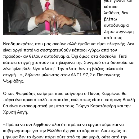
γιατί γίνανε και
κάποια
λαθάκια, δεν
βλέπω
αυτοδυναμία
Ζητώ συγνώμη
από τους
Νεοδημοκράτες που μας ακούνε αλλά έμαθα να είμαι ειλικρινής. Δεν
είναι αργά ποτέ να συστρατευθούν κάποιοι -γύρω από τον
πρόεδρο- αν θέλουν αυτοδυναμία. Όχι όμως στα δύσκολα. Γιατί
κάποια στιγμή χτυπούν τα τηλέφωνα της Συγγρού στα δύσκολα και
λένε ‘φίλε βάλε λίγο πλάτη’. Την πλάτη δεν τη βάζεις τελευταία
στιγμή…», δήλωσε μιλώντας στον ΑΝΤ1 97,2 ο Παναγιώτης
Ψωμιάδης.
Ο κος Ψωμιάδης εκτίμησε πως «σίγουρα ο Πάνος Καμμένος θα
πάρει ένα αρκετά καλό ποσοστό», ενώ όπως είπε η επόμενη Βουλή
θα είναι οκτακομματική με μέσα τους Γιώργο Καρατζαφέρη και την
Χρυσή Αυγή.
«Πρέπει να αντιληφθούν όλοι ότι πρέπει να εργαστούμε και να
κυβερνήσουμε για την Ελλάδα όχι για τα κόμματα. Δυστυχώς το
μήνυμα δεν το έχουν πάρει ούτε από τη μια μεριά, ούτε από την