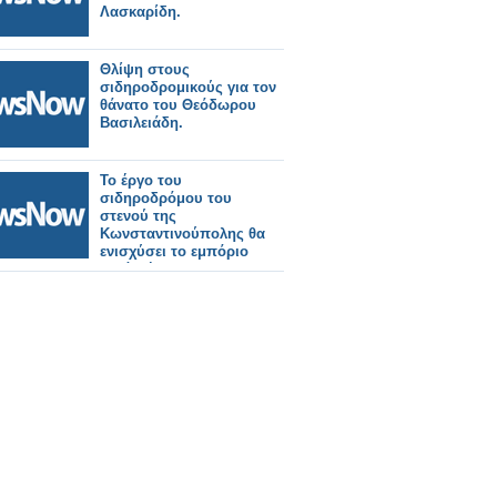
Λασκαρίδη.
Θλίψη στους
σιδηροδρομικούς για τον
θάνατο του Θεόδωρου
Βασιλειάδη.
Το έργο του
σιδηροδρόμου του
στενού της
Κωνσταντινούπολης θα
ενισχύσει το εμπόριο
κατά μήκος της
διαδρομής μεταφοράς
μέσω της Κασπίας.