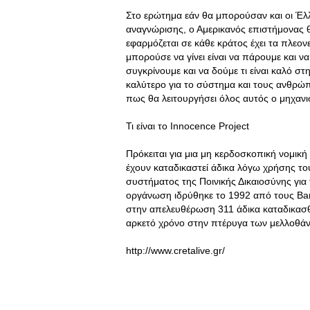
Στο ερώτημα εάν θα μπορούσαν και οι Έλ
αναγνώρισης, ο Αμερικανός επιστήμονας θ
εφαρμόζεται σε κάθε κράτος έχει τα πλεον
μπορούσε να γίνει είναι να πάρουμε και ν
συγκρίνουμε και να δούμε τι είναι καλό στ
καλύτερο για το σύστημα και τους ανθρώ
πως θα λειτουργήσει όλος αυτός ο μηχανι
Τι είναι το Innocence Project
Πρόκειται για μια μη κερδοσκοπική νομι
έχουν καταδικαστεί άδικα λόγω χρήσης του
συστήματος της Ποινικής Δικαιοσύνης γι
οργάνωση ιδρύθηκε το 1992 από τους Barr
στην απελευθέρωση 311 άδικα καταδικα
αρκετό χρόνο στην πτέρυγα των μελλοθά
http://www.cretalive.gr/