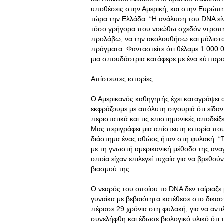
υποθέσεις στην Αμερική, και στην Ευρώπη,
τώρα την Ελλάδα. “Η ανάλυση του DNA είνα
τόσο γρήγορα που νοιώθω σχεδόν ντροπή
προλάβω, να την ακολουθήσω και μάλιστ
πράγματα. Φανταστείτε ότι θέλαμε 1.000.
μια σπουδάστρια κατάφερε με ένα κύτταρο 
Aπίστευτες ιστορίες
Ο Αμερικανός καθηγητής έχει καταγράψει 
εκφράζουμε με απόλυτη σιγουριά ότι είδαν
περιστατικά και τις επιστημονικές αποδεί
Μας περιγράφει μια απίστευτη ιστορία πο
διάστημα ένας αθώος ήταν στη φυλακή. “Τ
με τη γνωστή αμερικανική μέθοδο της ανα
οποία είχαν επιλεγεί τυχαία για να βρεθο
βιασμού της.
Ο νεαρός του οποίου το DNA δεν ταίριαζε
γυναίκα με βεβαιότητα κατέθεσε στο δικα
πέρασε 29 χρόνια στη φυλακή, για να αντ
συνελήφθη και έδωσε βιολογικό υλικό ότι 