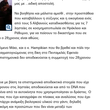
μας με ...ειδική αποστολή.
Να βοηθήσει και μάλιστα αμισθί , στην προσπάθεια
που καταβάλλουν η σύζυγος και η οικογένεια ενός
από τους 5 Αλβανούς καταδικασθέντες για τις 7
ληστείες σε κοσμηματοπωλεία σε Ηράκλειο και
Ρέθυμνο, για να πείσουν το δικαστήριο που σε
ι ο 28χρονος είναι αθώος.
μενο Μάιο, και ο κ. Hampikian που θα βρεθεί και πάλι την
ραγματογνώμονας στη δίκη στο Πενταμελές Εφετείο
επιστημονικά δεν αποδεικνύεται η συμμετοχή του 28χρονου
νε με βάση τα επιστημονικά αποδεικτικά στοιχεία που είχε
χρονου στις ληστείες αποδεικνύεται και από το DNA που
ε ένα από τα αυτοκίνητα που χρησιμοποίησαν οι δράστες. Ο
εις που έχει καταγράψει σε πίνακες και αναλύσεις που έχει
πάρχει ανάμειξη βιολογικού υλικού στο γάντι, δηλαδή
ακόμη και προσώπων που δεν είναι μεταξύ των