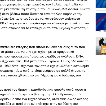
 συγκεκριμένα στην Ιρλανδία, την Γαλλία, την Ιταλία και
ι μια απίστευτη επιστήμη που συνεχώς εξελίσσεται. Κινείται
 όταν βλέπω πόσο δύσκολο είναι πολλές φορές να την
α όταν βλέπω σπουδαστές να καταφέρνουν απίστευτα
000 κύτταρα για να μπορέσουμε να κάνουμε μια ανάλυση και
από στοιχείο να το επιτύχει! Αυτό ήταν μεγάλη ανατροπή.”
απίστευτες ιστορίες που αποδεικνύουν ότι ίσως αυτό που
 τα μάτια μας, να μην έχει σχέση με τα πραγματικά
ξεις που προσφέρει σήμερα το, ακριβές σε ανάλυση, DNA.
υ εξιχνίασε στις ΗΠΑ μετά από 29 χρόνια. Όμως όλο αυτό το
ο 1980 ένας 19χρονος τον οποίο είχε συλλάβει η αστυνομία,
γνώρισης πίσω από το τζάμι ανάμεσα σε πολλά άτομα, τα
ύν εκεί, υποδείχθηκε από μια 74χρονη ως ο δράστης του
 με αυτό του δράστη, καταδικάστηκε παρόλα αυτά, αφού η
στήριο ότι αυτός ήταν ο βιαστής της. Ο άνθρωπος αυτός
ιληφθούμε από ένα τυχαίο γεγονός, όταν ένας άλλος άνδρας
ταιριάζει με αυτό που εντοπίστηκε στην υπόθεση του