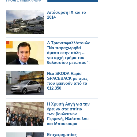
ΠΡΟΗΓΟΥΜΕΝΑ ΑΡΘΡΑ
Απόσυρση ΙΧ και το
2014
Δ.Τριανταφυλλόπουλος:
"Να παραχωρηθεί
άμεσα στην πόλη ...
για αρχή τμήμα του
θαλασσίου μετώπου"!
Νέο SKODA Rapid
SPACEBACK με τιμές
που ξεκινούν από τα
€12.350
Η Χρυσή Αυγή για την
έρευνα στα σπίτια
των βουλευτών
Γερμενή, Ηλιόπουλου
και Μπούκουρα
Επιχειρηματίας