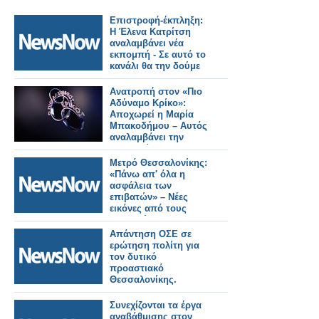
Επιστροφή-έκπληξη:
Η Έλενα Κατρίτση
αναλαμβάνει νέα
εκπομπή - Σε αυτό το
κανάλι θα την δούμε
Ανατροπή στον «Πιο
Αδύναμο Κρίκο»:
Αποχωρεί η Μαρία
Μπακοδήμου – Αυτός
αναλαμβάνει την
παρουσίαση
Μετρό Θεσσαλονίκης:
«Πάνω απ' όλα η
ασφάλεια των
επιβατών» – Νέες
εικόνες από τους
σταθμούς της
Καλαμαριάς.
Απάντηση ΟΣΕ σε
ερώτηση πολίτη για
τον δυτικό
προαστιακό
Θεσσαλονίκης.
Συνεχίζονται τα έργα
αναβάθμισης στον