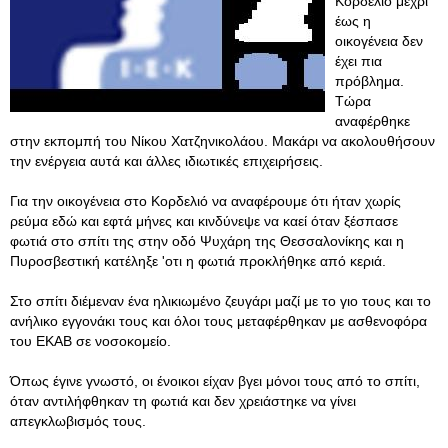
Κορδελιό μέχρι
έως η
οικογένεια δεν
έχει πια
πρόβλημα.
Τώρα
αναφέρθηκε
στην εκπομπή του Νίκου Χατζηνικολάου. Μακάρι να ακολουθήσουν
την ενέργεια αυτά και άλλες ιδιωτικές επιχειρήσεις.
Για την οικογένεια στο Κορδελιό να αναφέρουμε ότι ήταν χωρίς
ρεύμα εδώ και εφτά μήνες και κινδύνεψε να καεί όταν ξέσπασε
φωτιά στο σπίτι της στην οδό Ψυχάρη της Θεσσαλονίκης και η
Πυροσβεστική κατέληξε 'οτι η φωτιά προκλήθηκε από κεριά.
Στο σπίτι διέμεναν ένα ηλικιωμένο ζευγάρι μαζί με το γιο τους και το
ανήλικο εγγονάκι τους και όλοι τους μεταφέρθηκαν με ασθενοφόρα
του ΕΚΑΒ σε νοσοκομείο.
Όπως έγινε γνωστό, οι ένοικοι είχαν βγει μόνοι τους από το σπίτι,
όταν αντιλήφθηκαν τη φωτιά και δεν χρειάστηκε να γίνει
απεγκλωβισμός τους.