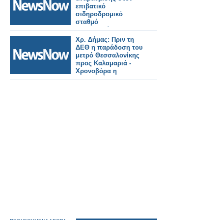
επιβατικό
σιδηροδρομικό
σταθμό
Θεσσαλονίκης.
Χρ. Δήμας: Πριν τη
ΔΕΘ η παράδοση του
μετρό Θεσσαλονίκης
προς Καλαμαριά -
Χρονοβόρα η
διαδικασία για τις
πιστοποιήσεις, αλλά
απαραίτητη.