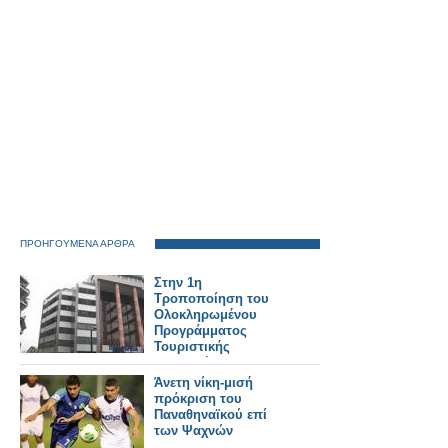
ΠΡΟΗΓΟΥΜΕΝΑ ΑΡΘΡΑ
Στην 1η
Τροποποίηση του
Ολοκληρωμένου
Προγράμματος
Τουριστικής
Προβολής
προχώρησε η
Άνετη νίκη-μισή
Περιφέρεια Αττικής
πρόκριση του
Παναθηναϊκού επί
των Ψαχνών