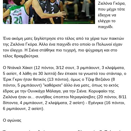
Ζιελόνα Γκόρα,
που μέχρι τότε
έδειχνε να
ελέγχει το
παιχνίδι.
Ένα ακόμη ματς ξεγλίστρησε στο τέλος από τα χέρια των παικτών
της Ζιελόνα Γκόρα. Άλλο ένα παιχνίδι στο οποίο οι Πολωνοί είχαν
τον έλεγχο. Η Σιένα στάθηκε πιο τυχερή, πιο ψύχραιμη και στο
τέλος θριαμβεύτρια.
O Ντάνιελ Χάκετ (12 πόντοι, 3/12 σουτ, 3 ριμπάουντ, 3 κλεψίματα,
5 ασίστ, 4 λάθη σε 30 λεπτά) δεν έπιασε τα γνωστά του στάνταρ, ο
Έρικ Γκριν ήταν θετικός (13 πόντοι), όμως ο Τζεφ Βιτζιάνο (8
πόντοι, 5 ριμπάουντ) "καθάρισε" άλλο ένα ματς, όπως το εκτός
έδρας με την Ουνικάχα Μάλαγα, για την Σιένα. Κορυφαίοι της
Ζιελόνα ήταν οι... συνήθεις ύποπτοι Ντραγκίσεβιτς (20 πόντοι, 8/11
δίποντα, 4 ριμπάουντ, 2 κλεψίματα, 2 ασίστ) - Εγένγκα (16 πόντοι,
6 ριμπάουντ, 2 ασίστ).
Ο αγώνας