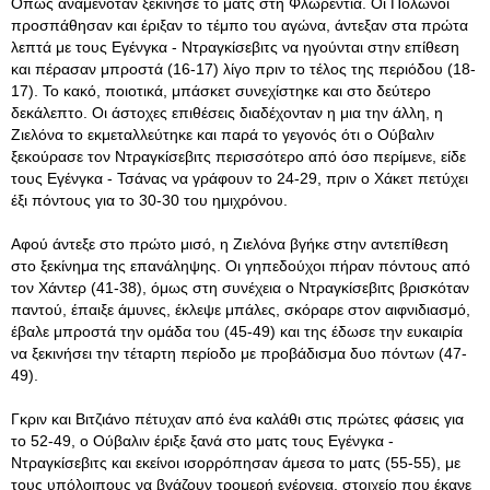
Όπως αναμενόταν ξεκίνησε το ματς στη Φλωρεντία
. Οι Πολωνοί
προσπάθησαν και έριξαν το τέμπο του αγώνα, άντεξαν στα πρώτα
λεπτά με τους Εγένγκα - Ντραγκίσεβιτς να ηγούνται στην επίθεση
και πέρασαν μπροστά (16-17) λίγο πριν το τέλος της περιόδου (18-
17). Το κακό, ποιοτικά, μπάσκετ συνεχίστηκε και στο δεύτερο
δεκάλεπτο. Οι άστοχες επιθέσεις διαδέχονταν η μια την άλλη, η
Ζιελόνα το εκμεταλλεύτηκε και παρά το γεγονός ότι ο Ούβαλιν
ξεκούρασε τον Ντραγκίσεβιτς περισσότερο από όσο περίμενε, είδε
τους Εγένγκα - Τσάνας να γράφουν το 24-29, πριν ο Χάκετ πετύχει
έξι πόντους για το 30-30 του ημιχρόνου.
Αφού άντεξε στο πρώτο μισό, η Ζιελόνα βγήκε στην αντεπίθεση
στο ξεκίνημα της επανάληψης. Οι γηπεδούχοι πήραν πόντους από
τον Χάντερ (41-38), όμως στη συνέχεια ο Ντραγκίσεβιτς βρισκόταν
παντού, έπαιξε άμυνες, έκλεψε μπάλες, σκόραρε στον αιφνιδιασμό,
έβαλε μπροστά την ομάδα του (45-49) και της έδωσε την ευκαιρία
να ξεκινήσει την τέταρτη περίοδο με προβάδισμα δυο πόντων (47-
49).
Γκριν και Βιτζιάνο πέτυχαν από ένα καλάθι στις πρώτες φάσεις για
το 52-49, ο Ούβαλιν έριξε ξανά στο ματς τους Εγένγκα -
Ντραγκίσεβιτς και εκείνοι ισορρόπησαν άμεσα το ματς (55-55), με
τους υπόλοιπους να βγάζουν τρομερή ενέργεια, στοιχείο που έκανε