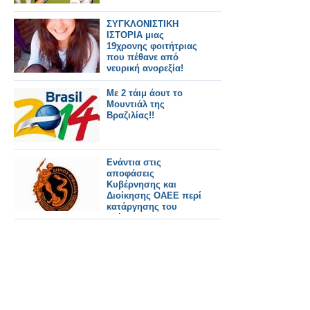
ΣΥΓΚΛΟΝΙΣΤΙΚΗ
ΙΣΤΟΡΙΑ μιας
19χρονης φοιτήτριας
που πέθανε από
νευρική ανορεξία!
Με 2 τάιμ άουτ το
Μουντιάλ της
Βραζιλίας!!
Ενάντια στις
αποφάσεις
Κυβέρνησης και
Διοίκησης ΟΑΕΕ περί
κατάργησης του
τμήματος ΟΑΕΕ στη
Θήβα το Δημοτικό
Συμβούλιο Δήμου
Θηβαίων