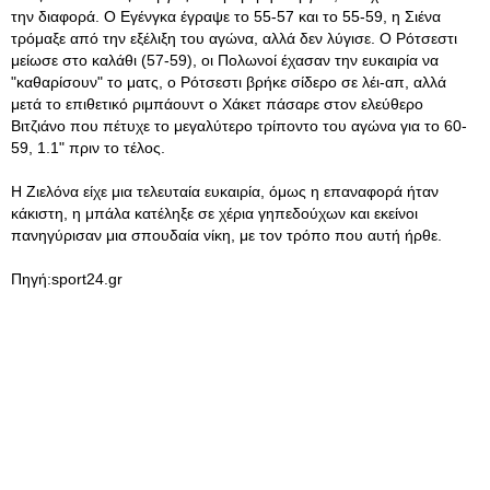
την διαφορά. Ο Εγένγκα έγραψε το 55-57 και το 55-59, η Σιένα
τρόμαξε από την εξέλιξη του αγώνα, αλλά δεν λύγισε. Ο Ρότσεστι
μείωσε στο καλάθι (57-59), οι Πολωνοί έχασαν την ευκαιρία να
"καθαρίσουν" το ματς, ο Ρότσεστι βρήκε σίδερο σε λέι-απ, αλλά
μετά το επιθετικό ριμπάουντ ο Χάκετ πάσαρε στον ελεύθερο
Βιτζιάνο που πέτυχε το μεγαλύτερο τρίποντο του αγώνα για το 60-
59, 1.1" πριν το τέλος.
Η Ζιελόνα είχε μια τελευταία ευκαιρία, όμως η επαναφορά ήταν
κάκιστη, η μπάλα κατέληξε σε χέρια γηπεδούχων και εκείνοι
πανηγύρισαν μια σπουδαία νίκη, με τον τρόπο που αυτή ήρθε.
Πηγή:sport24.gr