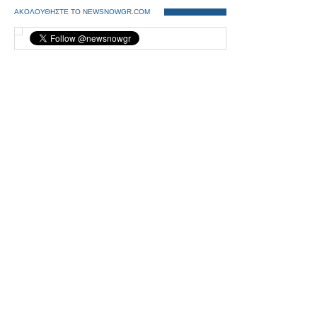
ΑΚΟΛΟΥΘΗΣΤΕ ΤΟ NEWSNOWGR.COM